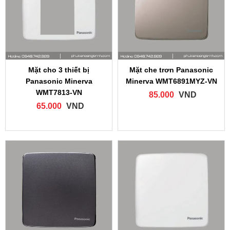
Mặt cho 3 thiết bị
Mặt che trơn Panasonic
Panasonic Minerva
Minerva WMT6891MYZ‑VN
WMT7813‑VN
85.000
VND
65.000
VND