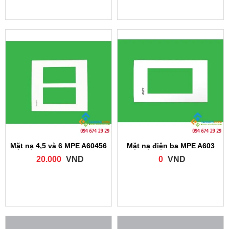
Mặt nạ 4,5 và 6 MPE A60456
Mặt nạ điện ba MPE A603
20.000
VND
0
VND