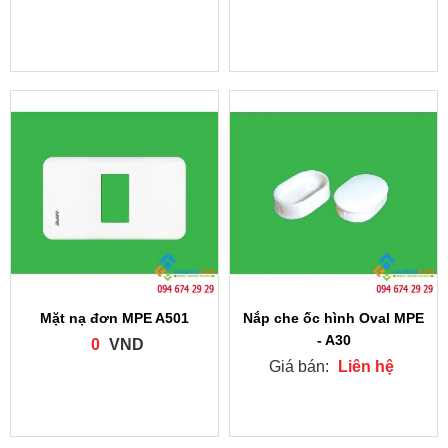
Mặt nạ đơn MPE A501
Nắp che ốc hình Oval MPE
- A30
0
VND
Giá bán:
Liên hệ