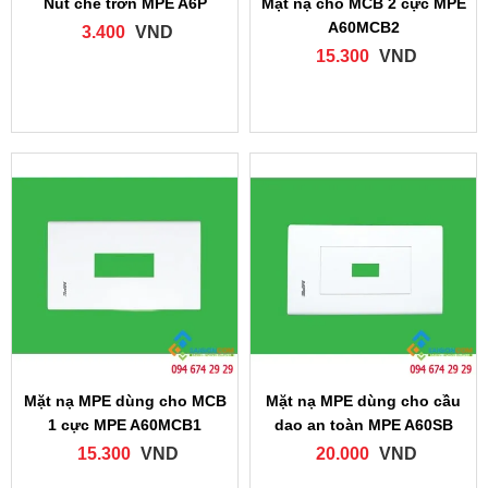
Nút che trơn MPE A6P
Mặt nạ cho MCB 2 cực MPE
A60MCB2
3.400
VND
15.300
VND
Mặt nạ MPE dùng cho MCB
Mặt nạ MPE dùng cho cầu
1 cực MPE A60MCB1
dao an toàn MPE A60SB
15.300
VND
20.000
VND