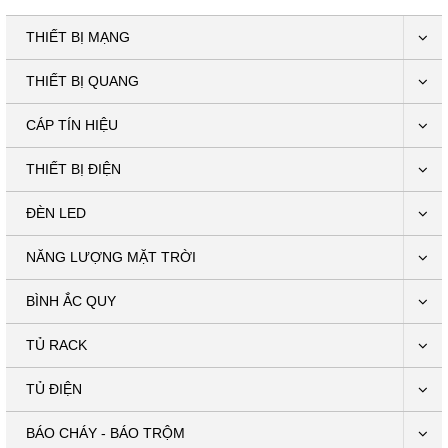
THIẾT BỊ MẠNG
THIẾT BỊ QUANG
CÁP TÍN HIỆU
THIẾT BỊ ĐIỆN
ĐÈN LED
NĂNG LƯỢNG MẶT TRỜI
BÌNH ẮC QUY
TỦ RACK
TỦ ĐIỆN
BÁO CHÁY - BÁO TRỘM