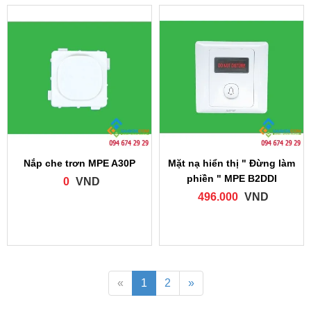
Nắp che trơn MPE A30P
Mặt nạ hiển thị " Đừng làm
phiền " MPE B2DDI
0
VND
496.000
VND
«
1
2
»