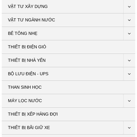
VẬT TƯ XÂY DỰNG
VẬT TƯ NGÀNH NƯỚC
BÊ TÔNG NHẸ
THIẾT BỊ ĐIỆN GIÓ
THIẾT BỊ NHÀ YẾN
BỘ LƯU ĐIỆN - UPS
THAN SINH HỌC
MÁY LỌC NƯỚC
THIẾT BỊ XẾP HÀNG ĐỢI
THIẾT BỊ BÃI GIỮ XE