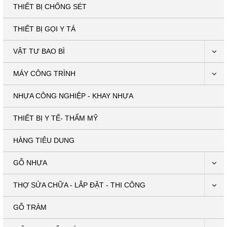
THIẾT BỊ CHỐNG SÉT
THIẾT BỊ GỌI Y TÁ
VẬT TƯ BAO BÌ
MÁY CÔNG TRÌNH
NHỰA CÔNG NGHIỆP - KHAY NHỰA
THIẾT BỊ Y TẾ- THẨM MỸ
HÀNG TIÊU DUNG
GỖ NHỰA
THỢ SỬA CHỮA - LẮP ĐẶT - THI CÔNG
GỖ TRÀM