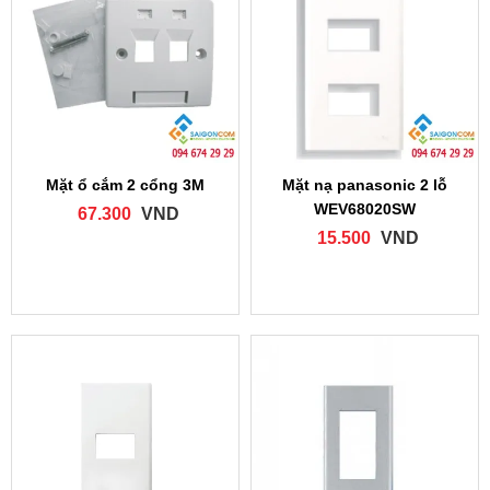
Mặt ổ cắm 2 cổng 3M
Mặt nạ panasonic 2 lỗ
WEV68020SW
67.300
VND
15.500
VND