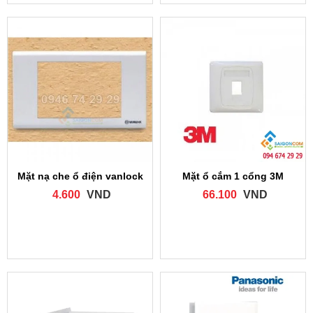
Mặt nạ che ổ điện vanlock
Mặt ổ cắm 1 cổng 3M
4.600
VND
66.100
VND