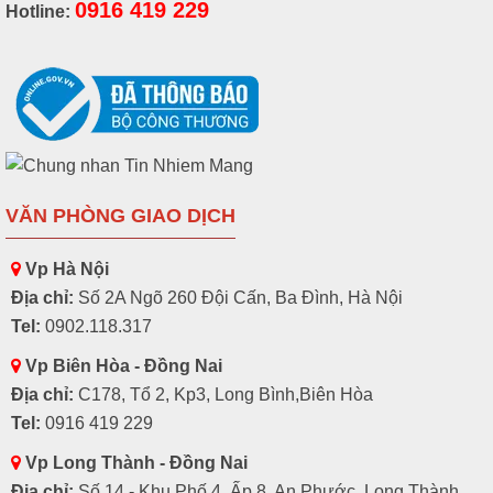
0916 419 229
Hotline:
VĂN PHÒNG GIAO DỊCH
Vp Hà Nội
Địa chỉ:
Số 2A Ngõ 260 Đội Cấn, Ba Đình, Hà Nội
Tel:
0902.118.317
Vp Biên Hòa - Đồng Nai
Địa chỉ:
C178, Tổ 2, Kp3, Long Bình,Biên Hòa
Tel:
0916 419 229
Vp Long Thành - Đồng Nai
Địa chỉ:
Số 14 - Khu Phố 4, Ấp 8, An Phước, Long Thành