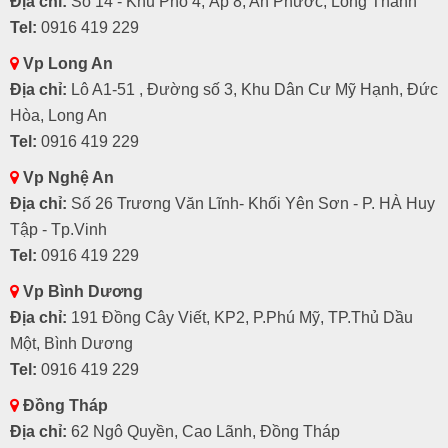
Địa chỉ:
Số 14 - Khu Phố 4, Ấp 8, An Phước, Long Thành
Tel:
0916 419 229
Vp Long An
Địa chỉ:
Lô A1-51 , Đường số 3, Khu Dân Cư Mỹ Hạnh, Đức
Hòa, Long An
Tel:
0916 419 229
Vp Nghệ An
Địa chỉ:
Số 26 Trương Văn Lĩnh- Khối Yên Sơn - P. HÀ Huy
Tập - Tp.Vinh
Tel:
0916 419 229
Vp Bình Dương
Địa chỉ:
191 Đồng Cây Viết, KP2, P.Phú Mỹ, TP.Thủ Dầu
Một, Bình Dương
Tel:
0916 419 229
Đồng Tháp
Địa chỉ:
62 Ngô Quyền, Cao Lãnh, Đồng Tháp