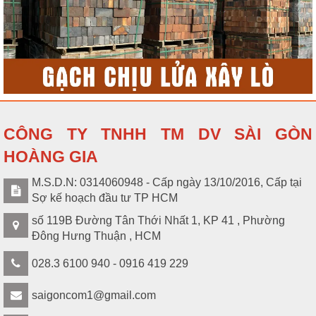
CÔNG TY TNHH TM DV SÀI GÒN
HOÀNG GIA
M.S.D.N: 0314060948 - Cấp ngày 13/10/2016, Cấp tại
Sợ kế hoạch đầu tư TP HCM
số 119B Đường Tân Thới Nhất 1, KP 41 , Phường
Đông Hưng Thuận , HCM
028.3 6100 940 - 0916 419 229
saigoncom1@gmail.com