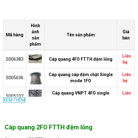
Hình
ảnh
Giá
Mã hàng
Tên sản phẩm
sản
bán
phẩm
Liên
S006383
Cáp quang 4FO FTTH đệm lỏng
hệ
Cáp quang cáp đệm chặt Single
Liên
S005636
mode 1FO
hệ
Cáp quang VNPT 4FO single
Liên
S005107
mode
hệ
XEM THÊM
Dây thuê bao quang bọc chặt
Liên
S005080
FTTH-SS-1C, sợi G657, bọc nhựa
hệ
PVC/7x0,33/FRP 0.45
Cáp quang 2FO FTTH đệm lỏng
Dây thuê bao quang bọc lỏng
Liên