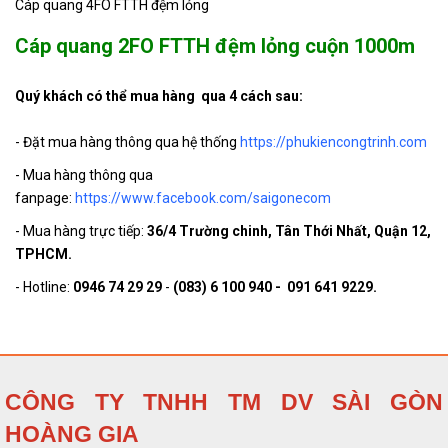
Cáp quang 4FO FTTH đệm lỏng
S005079
FTTH-SS-4C, sợi G657, bọc nhựa
hệ
HDPE
Cáp quang 2FO FTTH đệm lỏng cuộn 1000m
Dây thuê bao quang bọc lỏng
Liên
S005078
FTTH-SS-2C, sợi G657, bọc nhựa
Quý khách có thể mua hàng qua 4 cách sau:
hệ
HDPE
- Đặt mua hàng thông qua hệ thống
https://phukiencongtrinh.com
Dây thuê bao quang bọc lỏng
3.200
S005077
FTTH-SS-1C, sợi G657, BỌC
VND
- Mua hàng thông qua
NHỰA HDPE
fanpage:
https://www.facebook.com/saigonecom
Cáp quang 2FO FTTH đệm lỏng ,
Liên
- Mua hàng trực tiếp:
36/4 Trường chinh, Tân Thới Nhất, Quận 12,
S005041
đi âm hoặc trên máng cáp
hệ
TPHCM.
- Hotline:
0946 74 29 29
-
(083) 6 100 940 - 091 641 9229.
CÔNG TY TNHH TM DV SÀI GÒN
HOÀNG GIA