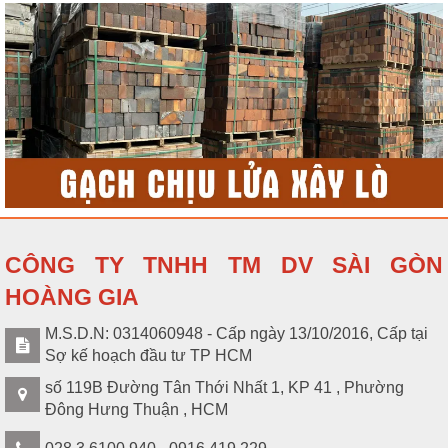
CÔNG TY TNHH TM DV SÀI GÒN
HOÀNG GIA
M.S.D.N: 0314060948 - Cấp ngày 13/10/2016, Cấp tại
-
Cùm Omega
thường làm được bằng chất liệu thép carbon chống
Sợ kế hoạch đầu tư TP HCM
gỉ hay inox
số 119B Đường Tân Thới Nhất 1, KP 41 , Phường
-
Đai treo ống Omega
chịu được nhiệu độ cao, áp lực cao, có độ
Đông Hưng Thuận , HCM
dẻo dai và khó bị oxy hóa theo thời gian
- Kích thước của
đai ôm ống
: 15A (D21), 20A (D27), 25A (D34),