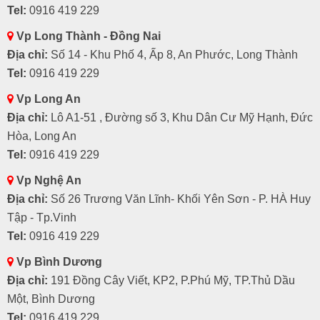
Tel:
0916 419 229
Vp Long Thành - Đồng Nai
Địa chỉ:
Số 14 - Khu Phố 4, Ấp 8, An Phước, Long Thành
>>> Hãy liên hệ ngay
0946 74 29 29
để nhận ngay bảng
báo giá
Tel:
0916 419 229
tốt nhất nếu dự án của bạn sử dụng
Cùm Omega
Vp Long An
Bạn có thể mua cùm Omega bằng những cách sau:
Địa chỉ:
Lô A1-51 , Đường số 3, Khu Dân Cư Mỹ Hạnh, Đức
- Hotline:
0946 74 29 29 - 0916 419 229
Hòa, Long An
- Email: saigoncom1@gmail.com
Tel:
0916 419 229
- Website:
phukiencongtrinh.com
- Fanpage:
https://www.facebook.com/saigonecom/
Vp Nghệ An
- Hoặc mua trực tiếp tại hệ thống cửa hàng
Địa chỉ:
Số 26 Trương Văn Lĩnh- Khối Yên Sơn - P. HÀ Huy
+ TPHCM: 36/4A Tân Thới Nhất 12, Tân Thới Nhất, Quận 12,
Tập - Tp.Vinh
TPHCM
Tel:
0916 419 229
+ Hà Nội: P2603-27A1, CC Green Star, 234 Phạm Văn Đồng, Bắc
Tư Liêm, Hà Nội
Vp Bình Dương
Địa chỉ:
191 Đồng Cây Viết, KP2, P.Phú Mỹ, TP.Thủ Dầu
Một, Bình Dương
Tel:
0916 419 229