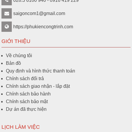
028.3 6100 940 - 0916 419 229
40A (D48), 50A (D60), 65A (D76), 80A (D90), 100A (D110), 125A
(D140), 150A (D160)
saigoncom1@gmail.com
https://phukiencongtrinh.com
GIỚI THIỆU
Về chúng tôi
Bản đồ
Quy định và hình thức thanh toán
Chính sách đổi trả
Chính sách giao nhận - lắp đặt
Chính sách bảo hành
Chính sách bảo mật
Dự án đã thực hiện
LỊCH LÀM VIỆC