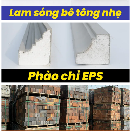
D130/100
100
65.000
D160/125
50
104.500
D195/150
50
155.000
D210/160
50
185.000
D230/175
40
235.000
D260/200
30
293.000
D320/250
30
585.000
Đây là bảng giá tham khảo, giá sẽ được cân đối khi có số lượng cụ
thể. Nếu bạn có nhu cầu
mua ống nhựa xoắn HDPE
xin vui lòng
liên
0916 419 229
để nhận báo giá tốt nhất. Hỗ trợ giao hàng miễn
phí ở nội thành TPHCM vào thứ 3 và 5 hàng tuần.