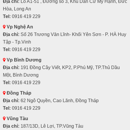
Địa chỉ:
Lô A1-51 , Đường số 3, Khu Dân Cư Mỹ Hạnh, Đức
Nút loe 200
98.450
Hòa, Long An
Tel:
0916 419 229
Các thương hiệu ống nhựa gân xoắn
Vp Nghệ An
HDPE
Địa chỉ:
Số 26 Trương Văn Lĩnh- Khối Yên Sơn - P. HÀ Huy
+ Ống nhựa gân xoắn Ospen
Tập - Tp.Vinh
+ Ống nhựa gân xoắn Bá An
Tel:
0916 419 229
+ Ống nhựa gân xoắn Santo
+ Ống nhựa gân xoắn Sino
Vp Bình Dương
+ Ống nhựa gân xoắn Maxtel
Địa chỉ:
191 Đồng Cây Viết, KP2, P.Phú Mỹ, TP.Thủ Dầu
+ Ống nhựa gân xoắn Gomax
Một, Bình Dương
+ Ống nhựa gân xoắn Bình Minh
Tel:
0916 419 229
+ Ống nhựa gân xoắn Thăng Long
Đồng Tháp
Địa chỉ:
62 Ngô Quyền, Cao Lãnh, Đồng Tháp
Tel:
0916 419 229
Vũng Tàu
Địa chỉ:
187/13D, Lê Lợi, TP.Vũng Tàu