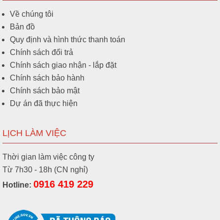
Bảng giá phụ kiện ống nhựa xoắn HDPE
Về chúng tôi
Bản đồ
Tên sản phẩm
Giá
Quy định và hình thức thanh toán
Măng sông 25
7.000
Chính sách đổi trả
Măng sông 30
8.800
Chính sách giao nhận - lắp đặt
Chính sách bảo hành
Măng sông 40
10.300
Chính sách bảo mật
Măng sông 50
15.300
Dự án đã thực hiện
Măng sông 65
23.600
LỊCH LÀM VIỆC
Măng sông 70
25.500
Măng sông 80
28.700
Thời gian làm việc công ty
Từ 7h30 - 18h (CN nghỉ)
Măng sông 90
32.800
0916 419 229
Hotline:
Măng sông100
35.000
Măng sông 125
41.000