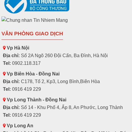
Măng sông 150
55.000
Măng sông 160
65.000
Măng sông 175
75.000
VĂN PHÒNG GIAO DỊCH
Măng sông 200
85.000
Vp Hà Nội
Nút loe 30
10.500
Địa chỉ:
Số 2A Ngõ 260 Đội Cấn, Ba Đình, Hà Nội
Nút loe 40
14.500
Tel:
0902.118.317
Nút loe 50
16.500
Vp Biên Hòa - Đồng Nai
Nút loe 65
19.250
Địa chỉ:
C178, Tổ 2, Kp3, Long Bình,Biên Hòa
Tel:
0916 419 229
Nút loe 80
21.780
Vp Long Thành - Đồng Nai
Nút loe 100
28.160
Địa chỉ:
Số 14 - Khu Phố 4, Ấp 8, An Phước, Long Thành
Nút loe 125
42.560
Tel:
0916 419 229
Nút loe 150
61.900
Vp Long An