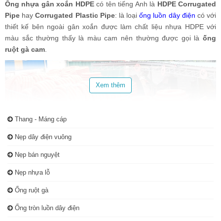
Ống nhựa gân xoắn HDPE
có tên tiếng Anh là
HDPE Corrugated
Pipe
hay
Corrugated Plastic Pipe
: là loại
ống luồn dây điện
có với
thiết kế bên ngoài gân xoắn được làm chất liệu nhựa HDPE với
màu sắc thường thấy là màu cam nên thường được gọi là
ống
ruột gà cam
.
Xem thêm
Thang - Máng cáp
Nẹp dây điện vuông
Nẹp bán nguyệt
Nẹp nhựa lỗ
Đặc điểm của ống nhựa gân xoắn HDPE
Ống ruột gà
Ống tròn luồn dây điện
-
Khả năng chịu lực nén cao
: Ống nhựa gân xoắn HDPE có khả
năng chịu lực tốt giúp bảo vệ cáp điện, cáp tín bên trong khi chôn