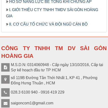
HỒ SƠ NĂNG LỰC BÊ TÔNG KHÍ CHƯNG ÁP
I. GIỚI THIỆU CTY TNHH TMDV SÀI GÒN HOÀNG
GIA
II. CƠ CẤU TỔ CHỨC VÀ ĐỘI NGŨ CÁN BỘ
CÔNG TY TNHH TM DV SÀI GÒN
HOÀNG GIA
M.S.D.N: 0314060948 - Cấp ngày 13/10/2016, Cấp tại
Sợ kế hoạch đầu tư TP HCM
số 119B Đường Tân Thới Nhất 1, KP 41 , Phường
Đông Hưng Thuận , HCM
028.3 6100 940 - 0916 419 229
saigoncom1@gmail.com