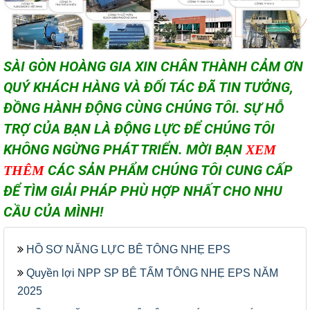
SÀI GÒN HOÀNG GIA XIN CHÂN THÀNH CẢM ƠN
QUÝ KHÁCH HÀNG VÀ ĐỐI TÁC ĐÃ TIN TƯỞNG,
ĐỒNG HÀNH ĐỘNG CÙNG CHÚNG TÔI. SỰ HỖ
TRỢ CỦA BẠN LÀ ĐỘNG LỰC ĐỂ CHÚNG TÔI
KHÔNG NGỪNG PHÁT TRIỂN. MỜI BẠN
XEM
CÁC SẢN PHẨM CHÚNG TÔI CUNG CẤP
THÊM
ĐỂ TÌM GIẢI PHÁP PHÙ HỢP NHẤT CHO NHU
CẦU CỦA MÌNH!
HỒ SƠ NĂNG LỰC BÊ TÔNG NHẸ EPS
Quyền lợi NPP SP BÊ TẤM TÔNG NHẸ EPS NĂM
2025