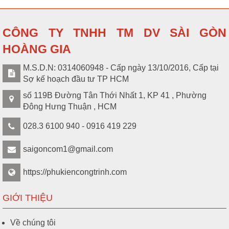
WMT502MYZ-
Panasonic Minerva
Liên
VN
WMT502MYZ-VN (Vàng ánh
hệ
kim)
CÔNG TY TNHH TM DV SÀI GÒN
Bộ 1 công tắc C - 2 chiều 16A
HOÀNG GIA
WMT502MYH-
Panasonic Minerva
Liên
VN
WMT502MYH-VN (Đen ánh
hệ
M.S.D.N: 0314060948 - Cấp ngày 13/10/2016, Cấp tại
kim)
Sợ kế hoạch đầu tư TP HCM
số 119B Đường Tân Thới Nhất 1, KP 41 , Phường
Đông Hưng Thuận , HCM
028.3 6100 940 - 0916 419 229
saigoncom1@gmail.com
https://phukiencongtrinh.com
GIỚI THIỆU
Về chúng tôi