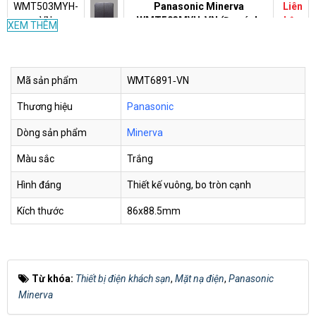
WMT503MYH-
Panasonic Minerva
Liên
VN
WMT503MYH-VN (Đen ánh
hệ
XEM THÊM
kim)
Bộ công tắc đôi 1 chiều 16A
Liên
WMT503-VN
Panasonic Minerva
Mã sản phẩm
WMT6891‑VN
hệ
WMT503-VN (Trắng)
Thương hiệu
Panasonic
Bộ công tắc đơn đảo chiều
WMT594MYZ-
10A Panasonic Minerva
Liên
Dòng sản phẩm
Minerva
VN
WMT594MYZ-VN (Vàng ánh
hệ
kim)
Màu sắc
Trắng
Bộ công tắc đơn đảo chiều
Hình đáng
Thiết kế vuông, bo tròn cạnh
WMT594MYH-
10A Panasonic Minerva
Liên
Kích thước
86x88.5mm
VN
WMT594MYH-VN (Đen ánh
hệ
kim)
Bộ công tắc đơn đảo chiều
Liên
WMT594-VN
10A Panasonic Minerva
hệ
Từ khóa:
Thiết bị điện khách sạn
,
Mặt nạ điện
,
Panasonic
WMT594-VN (Trắng)
Minerva
Bộ 1 công tắc C - 2 chiều 16A