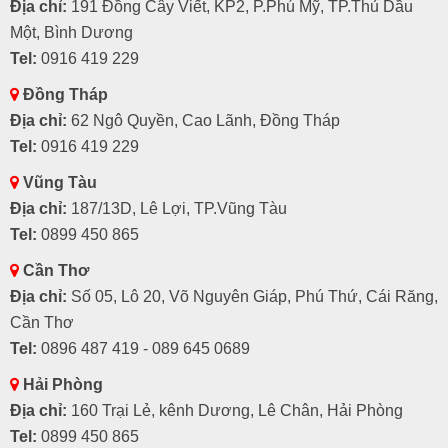
Địa chỉ:
191 Đồng Cây Viết, KP2, P.Phú Mỹ, TP.Thủ Dầu
Một, Bình Dương
Tel:
0916 419 229
Đồng Tháp
Địa chỉ:
62 Ngô Quyền, Cao Lãnh, Đồng Tháp
Tel:
0916 419 229
Vũng Tàu
Địa chỉ:
187/13D, Lê Lợi, TP.Vũng Tàu
Tel:
0899 450 865
Cần Thơ
Địa chỉ:
Số 05, Lô 20, Võ Nguyên Giáp, Phú Thứ, Cái Răng,
Cần Thơ
Tel:
0896 487 419 - 089 645 0689
Hải Phòng
Địa chỉ:
160 Trại Lẻ, kênh Dương, Lê Chân, Hải Phòng
Tel:
0899 450 865