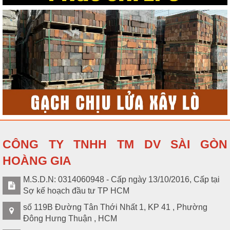
CÔNG TY TNHH TM DV SÀI GÒN
HOÀNG GIA
M.S.D.N: 0314060948 - Cấp ngày 13/10/2016, Cấp tại
Sợ kế hoạch đầu tư TP HCM
số 119B Đường Tân Thới Nhất 1, KP 41 , Phường
Đông Hưng Thuận , HCM