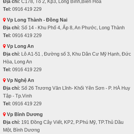
Địa chỉ:
C178, Tổ 2, Kp3, Long Bình,Biên Hòa
Tel:
0916 419 229
Vp Long Thành - Đồng Nai
Địa chỉ:
Số 14 - Khu Phố 4, Ấp 8, An Phước, Long Thành
Tel:
0916 419 229
Vp Long An
Địa chỉ:
Lô A1-51 , Đường số 3, Khu Dân Cư Mỹ Hạnh, Đức
Hòa, Long An
Tel:
0916 419 229
Vp Nghệ An
Địa chỉ:
Số 26 Trương Văn Lĩnh- Khối Yên Sơn - P. HÀ Huy
Tập - Tp.Vinh
Tel:
0916 419 229
Vp Bình Dương
Địa chỉ:
191 Đồng Cây Viết, KP2, P.Phú Mỹ, TP.Thủ Dầu
Một, Bình Dương