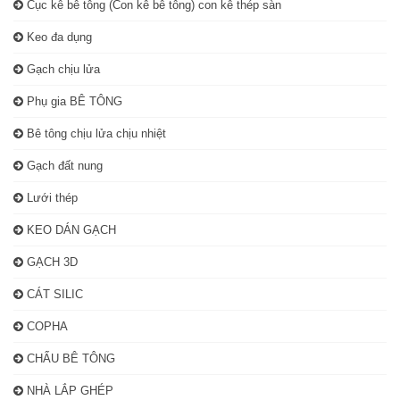
Cục kê bê tông (Con kê bê tông) con kê thép sàn
Keo đa dụng
Gạch chịu lửa
Phụ gia BÊ TÔNG
Bê tông chịu lửa chịu nhiệt
Gạch đất nung
Lưới thép
KEO DÁN GẠCH
GẠCH 3D
CÁT SILIC
COPHA
CHẨU BÊ TÔNG
NHÀ LẮP GHÉP