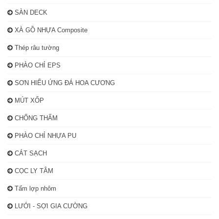
SÀN DECK
XÀ GỒ NHỰA Composite
Thép râu tường
PHÀO CHỈ EPS
SƠN HIỂU ỨNG ĐÁ HOA CƯƠNG
MÚT XỐP
CHỐNG THẤM
PHÀO CHỈ NHỰA PU
CÁT SẠCH
CỌC LY TÂM
Tấm lợp nhôm
LƯỚI - SỢI GIA CƯỜNG