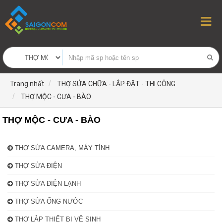
Trang nhất
THỢ SỬA CHỮA - LẮP ĐẶT - THI CÔNG
THỢ MỘC - CƯA - BÀO
THỢ MỘC - CƯA - BÀO
THỢ SỬA CAMERA, MÁY TÍNH
THỢ SỬA ĐIỆN
THỢ SỬA ĐIỆN LẠNH
THỢ SỬA ỐNG NƯỚC
THỢ LẮP THIẾT BỊ VỆ SINH