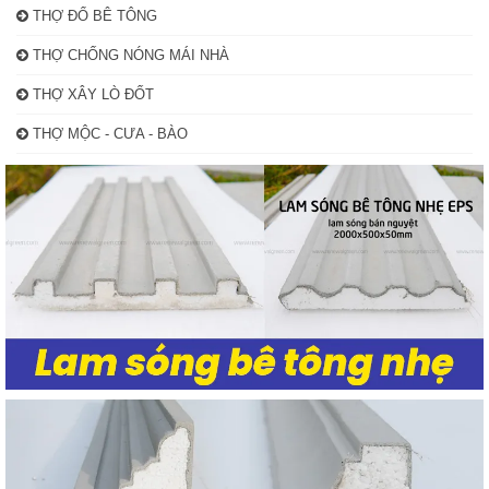
THỢ ĐỔ BÊ TÔNG
THỢ CHỐNG NÓNG MÁI NHÀ
THỢ XÂY LÒ ĐỐT
THỢ MỘC - CƯA - BÀO