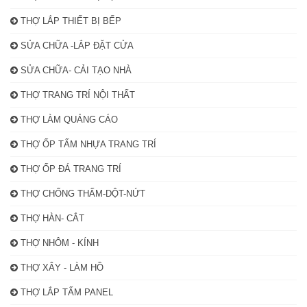
THỢ LẮP THIẾT BỊ BẾP
SỬA CHỮA -LẮP ĐẶT CỬA
SỬA CHỮA- CẢI TẠO NHÀ
THỢ TRANG TRÍ NỘI THẤT
THỢ LÀM QUẢNG CÁO
THỢ ỐP TẤM NHỰA TRANG TRÍ
THỢ ỐP ĐÁ TRANG TRÍ
THỢ CHỐNG THẤM-DỘT-NỨT
THỢ HÀN- CẮT
THỢ NHÔM - KÍNH
THỢ XÂY - LÀM HỒ
THỢ LẮP TẤM PANEL