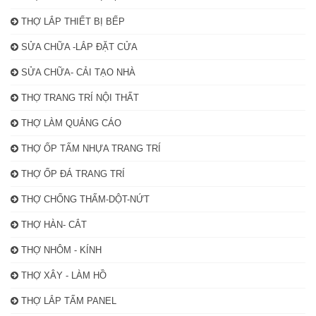
THỢ LẮP THIẾT BỊ BẾP
SỬA CHỮA -LẮP ĐẶT CỬA
SỬA CHỮA- CẢI TẠO NHÀ
THỢ TRANG TRÍ NỘI THẤT
THỢ LÀM QUẢNG CÁO
THỢ ỐP TẤM NHỰA TRANG TRÍ
THỢ ỐP ĐÁ TRANG TRÍ
THỢ CHỐNG THẤM-DỘT-NỨT
THỢ HÀN- CẮT
THỢ NHÔM - KÍNH
THỢ XÂY - LÀM HỒ
THỢ LẮP TẤM PANEL