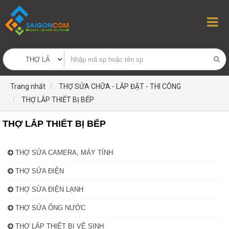
Trang nhất
THỢ SỬA CHỮA - LẮP ĐẶT - THI CÔNG
THỢ LẮP THIẾT BỊ BẾP
THỢ LẮP THIẾT BỊ BẾP
THỢ SỬA CAMERA, MÁY TÍNH
THỢ SỬA ĐIỆN
THỢ SỬA ĐIỆN LẠNH
THỢ SỬA ỐNG NƯỚC
THỢ LẮP THIẾT BỊ VỆ SINH