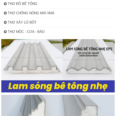
THỢ ĐỔ BÊ TÔNG
THỢ CHỐNG NÓNG MÁI NHÀ
THỢ XÂY LÒ ĐỐT
THỢ MỘC - CƯA - BÀO