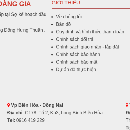
GIỚI THIỆU
OÀNG GIA
p tại Sợ kế hoạch đầu
Về chúng tôi
Bản đồ
ng Đông Hưng Thuận ,
Quy định và hình thức thanh toán
Chính sách đổi trả
Chính sách giao nhận - lắp đặt
Chính sách bảo hành
Chính sách bảo mật
Dự án đã thực hiện
Vp Biên Hòa - Đồng Nai
Địa chỉ:
C178, Tổ 2, Kp3, Long Bình,Biên Hòa
Đị
Tel:
0916 419 229
T
Te