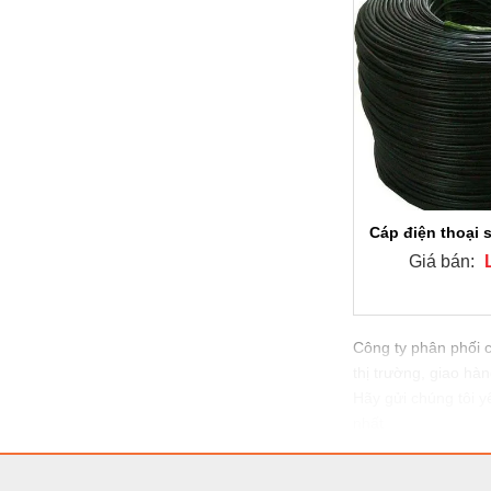
Cáp điện thoại
Giá bán:
Công ty phân phối 
thị trường, giao hà
Hãy gửi chúng tôi y
nhất