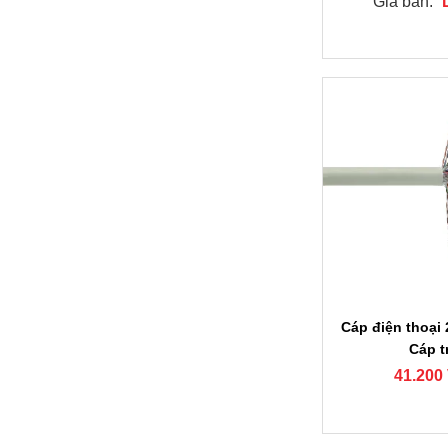
Giá bán:
Cáp điện thoại
Cáp t
41.200