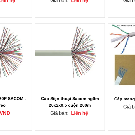
Liên hệ
Giá bán:
Liên hệ
Giá 
 20P SACOM -
Cáp điện thoại Sacom ngầm
Cáp mạng
reo
20x2x0,5 cuộn 200m
Giá 
 VND
Giá bán:
Liên hệ