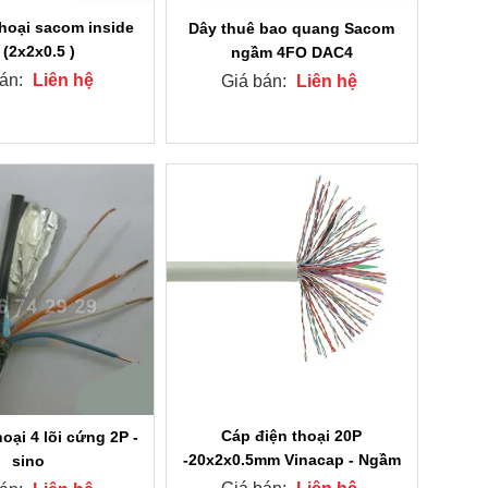
thoại sacom inside
Dây thuê bao quang Sacom
 (2x2x0.5 )
ngầm 4FO DAC4
bán:
Liên hệ
Giá bán:
Liên hệ
Cáp điện thoại 20P
oại 4 lõi cứng 2P -
-20x2x0.5mm Vinacap - Ngầm
sino