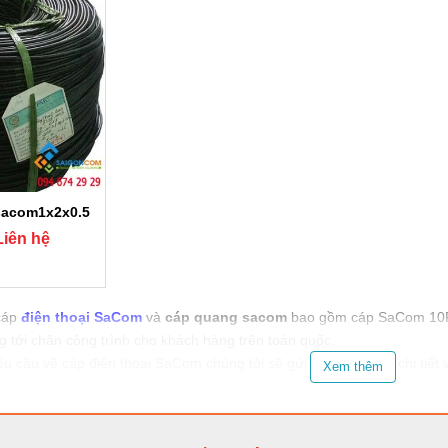
 sacom1x2x0.5
Liên hệ
cáp
điện thoại SaCom
và
cáp quang sacom
bao gồm cáp SaCom 10P,
ng tới chân công trình cho khách hàng trên toàn quốc.
êu cầu về cáp điện thoại SaCom chúng tôi sẽ gửi bảng báo giá chi tiết
Xem thêm