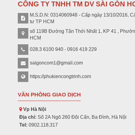
CÔNG TY TNHH TM DV SÀI GÒN H
M.S.D.N: 0314060948 - Cấp ngày 13/10/2016, Cấ
tư TP HCM
số 119B Đường Tân Thới Nhất 1, KP 41 , Phườ
HCM
028.3 6100 940 - 0916 419 229
saigoncom1@gmail.com
https://phukiencongtrinh.com
VĂN PHÒNG GIAO DỊCH
Vp Hà Nội
Địa chỉ:
Số 2A Ngõ 260 Đội Cấn, Ba Đình, Hà Nội
Tel:
0902.118.317