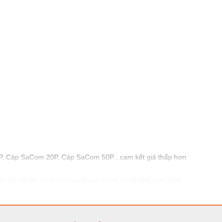
 Cáp SaCom 20P, Cáp SaCom 50P , cam kết giá thấp hơn
 về sản phẩm tới ymail của khách hàng trong thời gian sớm