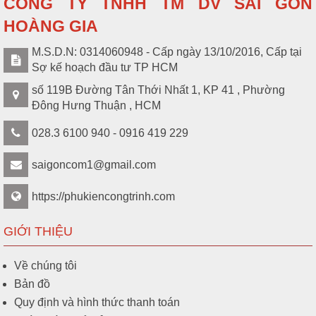
CÔNG TY TNHH TM DV SÀI GÒN
HOÀNG GIA
M.S.D.N: 0314060948 - Cấp ngày 13/10/2016, Cấp tại
Sợ kế hoạch đầu tư TP HCM
số 119B Đường Tân Thới Nhất 1, KP 41 , Phường
Đông Hưng Thuận , HCM
028.3 6100 940 - 0916 419 229
saigoncom1@gmail.com
https://phukiencongtrinh.com
GIỚI THIỆU
Về chúng tôi
Bản đồ
Quy định và hình thức thanh toán