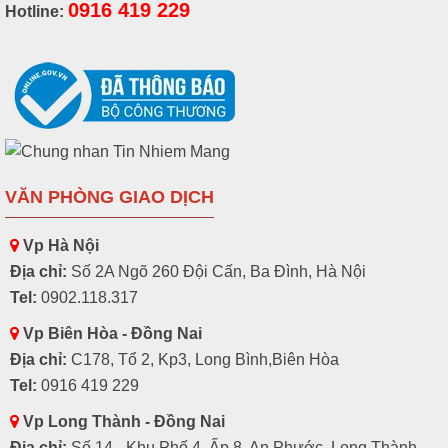
0916 419 229
Hotline:
VĂN PHÒNG GIAO DỊCH
Vp Hà Nội
Địa chỉ:
Số 2A Ngõ 260 Đội Cấn, Ba Đình, Hà Nội
Tel:
0902.118.317
Vp Biên Hòa - Đồng Nai
Địa chỉ:
C178, Tổ 2, Kp3, Long Bình,Biên Hòa
Tel:
0916 419 229
Vp Long Thành - Đồng Nai
Địa chỉ:
Số 14 - Khu Phố 4, Ấp 8, An Phước, Long Thành