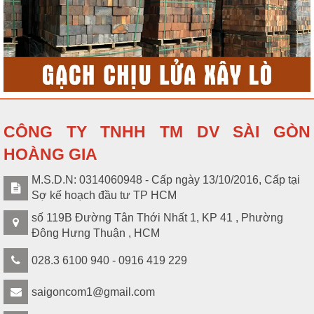
CÔNG TY TNHH TM DV SÀI GÒN
HOÀNG GIA
M.S.D.N: 0314060948 - Cấp ngày 13/10/2016, Cấp tại
Sợ kế hoạch đầu tư TP HCM
số 119B Đường Tân Thới Nhất 1, KP 41 , Phường
Đông Hưng Thuận , HCM
028.3 6100 940 - 0916 419 229
saigoncom1@gmail.com