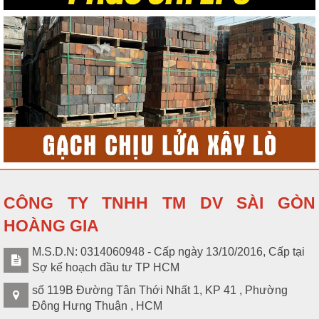
CÔNG TY TNHH TM DV SÀI GÒN
HOÀNG GIA
M.S.D.N: 0314060948 - Cấp ngày 13/10/2016, Cấp tại
Sợ kế hoạch đầu tư TP HCM
số 119B Đường Tân Thới Nhất 1, KP 41 , Phường
Đông Hưng Thuận , HCM