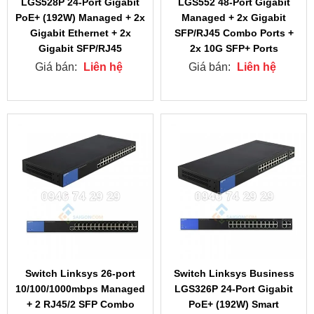
LGS528P 24-Port Gigabit
LGS552 48-Port Gigabit
PoE+ (192W) Managed + 2x
Managed + 2x Gigabit
Gigabit Ethernet + 2x
SFP/RJ45 Combo Ports +
Gigabit SFP/RJ45
2x 10G SFP+ Ports
Giá bán:
Liên hệ
Giá bán:
Liên hệ
Switch Linksys 26-port
Switch Linksys Business
10/100/1000mbps Managed
LGS326P 24-Port Gigabit
+ 2 RJ45/2 SFP Combo
PoE+ (192W) Smart