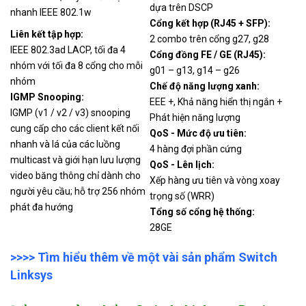
dựa trên DSCP
nhanh IEEE 802.1w
Cổng kết hợp (RJ45 + SFP):
Liên kết tập hợp:
2 combo trên cổng g27, g28
IEEE 802.3ad LACP, tối đa 4
Cổng đồng FE / GE (RJ45):
nhóm với tối đa 8 cổng cho mỗi
g01 – g13, g14 – g26
nhóm
Chế độ năng lượng xanh:
IGMP Snooping:
EEE +, Khả năng hiển thị ngắn +
IGMP (v1 / v2 / v3) snooping
Phát hiện năng lượng
cung cấp cho các client kết nối
QoS - Mức độ ưu tiên:
nhanh và lá của các luồng
4 hàng đợi phần cứng
multicast và giới hạn lưu lượng
QoS - Lên lịch:
video băng thông chỉ dành cho
Xếp hàng ưu tiên và vòng xoay
người yêu cầu;
hỗ trợ 256 nhóm
trọng số (WRR)
phát đa hướng
Tổng số cổng hệ thống:
28GE
>>>> Tìm hiểu thêm về một vài sản phẩm Switch
Linksys