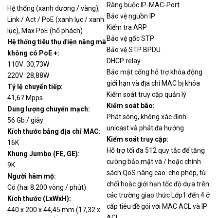
Ràng buộc IP-MAC-Port
Hệ thống (xanh dương / vàng),
Bảo vệ nguồn IP
Link / Act / PoE (xanh lục / xanh
Kiểm tra ARP
lục), Max PoE (hổ phách)
Bảo vệ gốc STP
Hệ thống tiêu thụ điện năng mà
Bảo vệ STP BPDU
không có PoE +:
DHCP relay
110V: 30,73W
Bảo mật cổng hỗ trợ khóa động
220V: 28,88W
giới hạn và địa chỉ MAC bị khóa
Tỷ lệ chuyển tiếp:
Kiểm soát truy cập quản lý
41,67 Mpps
Kiểm soát bão:
Dung lượng chuyển mạch:
Phát sóng, không xác định-
56 Gb / giây
unicast và phát đa hướng
Kích thước bảng địa chỉ MAC:
Kiểm soát truy cập:
16K
Hỗ trợ tối đa 512 quy tắc để tăng
Khung Jumbo (FE, GE):
cường bảo mật và / hoặc chính
9K
sách QoS nâng cao: cho phép, từ
Người hâm mộ:
chối hoặc giới hạn tốc độ dựa trên
Có (hai 8.200 vòng / phút)
các trường giao thức Lớp1 đến 4 ở
Kích thước (LxWxH):
cấp tiêu đề gói với MAC ACL và IP
440 x 200 x 44,45 mm (17,32 x
ACL