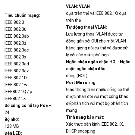
Liên
LGS326
24-Port Gigabit Smart Managed +
VLAN: VLAN
hệ
2x Gigabit SFP/RJ45 Combo Ports
dựa trên thẻ và IEEE 802.1Q dựa
Tiêu chuẩn mạng:
trên thẻ
Linksys Business LGS318 16-Port
IEEE 802.3
Liên
LGS318
Gigabit Smart Managed Switch +
Tự động thoại VLAN:
IEEE 802.3u
hệ
2x Gigabit SFP/RJ45
Lưu lượng thoại VLAN được tự
IEEE 802.3ab
động gán bởi OUI cho một VLAN
IEEE 802.3z
bằng giọng nói cụ thể và được xử
IEEE 802.3ae
lý với các mức phù hợp
IEEE 802.3x
Ngăn chặn ngăn chặn HOL: Ngăn
IEEE 802.3ad
chặn ngăn chặn đầu
IEEE 802.3az
dòng (HOL)
IEEE 802.1D
Port Mirroring:
IEEE 802.1w
Giao thông trên nhiều cổng có thể
IEEE802.1Q / p
được nhân đôi với một cổng khác
IEEE802.1X
để phân tích với một bộ phân tích
Số cổng có hỗ trợ PoE +:
mạng
24
Tính năng bảo mật:
Bộ nhớ:
Xác thực bán kính IEEE 802.1X,
128 MB
DHCP snooping
Đèn LED: