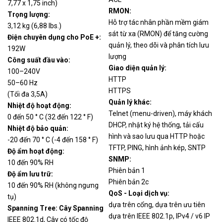
7,77 x 1,75 inch)
RMON:
Trọng lượng:
Hỗ trợ tác nhân phần mềm giám
3,12 kg (6,88 lbs.)
sát từ xa (RMON) để tăng cường
Điện chuyên dụng cho PoE +:
quản lý, theo dõi và phân tích lưu
192W
lượng
Công suất đầu vào:
Giao diện quản lý:
100–240V
HTTP
50–60 Hz
HTTPS
(Tối đa 3,5A)
Quản lý khác:
Nhiệt độ hoạt động:
Telnet (menu-driven), máy khách
0 đến 50 ° C (32 đến 122 ° F)
DHCP, nhật ký hệ thống, tải cấu
Nhiệt độ bảo quản:
hình và sao lưu qua HTTP hoặc
-20 đến 70 ° C (-4 đến 158 ° F)
TFTP, PING, hình ảnh kép, SNTP
Độ ẩm hoạt động:
SNMP:
10 đến 90% RH
Phiên bản 1
Độ ẩm lưu trữ:
Phiên bản 2c
10 đến 90% RH (không ngưng
QoS - Loại dịch vụ:
tụ)
dựa trên cổng, dựa trên ưu tiên
Spanning Tree: Cây Spanning
dựa trên IEEE 802.1p, IPv4 / v6 IP
IEEE 802.1d, Cây có tốc độ