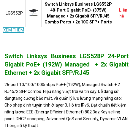
Switch Linksys Business LGS552P
48-Port Gigabit PoE+ (375W)
Liên
LGS552P
Managed + 2x Gigabit SFP/RJ45
hệ
Combo Ports + 2x 10G SFP+ Ports
XEM THÊM
Switch Linksys Business LGS552
48-Port Gigabit Managed + 2x
Liên
LGS552
Gigabit SFP/RJ45 Combo Ports +
hệ
2x 10G SFP+ Ports
Switch Linksys Business LGS528P 24-Port
Switch Linksys 26-port
Gigabit PoE+ (192W) Managed + 2x Gigabit
Liên
LGS528
10/100/1000mbps Managed + 2
hệ
Ethernet + 2x Gigabit SFP/RJ45
RJ45/2 SFP Combo
26-port 10/100/1000mbps PoE+ (192W), Managed Switch + 2
Switch Linksys Business LGS326P
24-Port Gigabit PoE+ (192W)
Liên
RJ45/2 SFP Combo. Hiệu năng vượt trội và tin cậy. Dễ dàng sử
LGS326P
Smart Managed + 2x Gigabit
hệ
dụngtăng cường bảo mật, và quản lý lưu lượng mạng nâng cao;
SFP/RJ45 Combo Ports
Cho phép định tuyến tĩnh ở layer 3. Hỗ trợ IPv6. Đạt chuẩn tiết kiệm
năng lượng EEE (Energy Efficient Ethernet) 802.3az Key selling
Switch Linksys LGS308P 8-Port
Liên
LGS308P
point: DHCP snooping, Advanced QoS and Security, Dynamic VLAN
Business Smart Gigabit PoE
hệ
Thông số kỹ thuật:
Switch Linksys Business LGS326