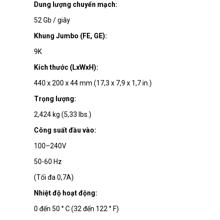
Dung lượng chuyển mạch:
52 Gb / giây
Khung Jumbo (FE, GE):
9K
Kích thước (LxWxH):
440 x 200 x 44 mm (17,3 x 7,9 x 1,7 in.)
Trọng lượng:
2,424 kg (5,33 Ibs.)
Công suất đầu vào:
100–240V
50-60 Hz
(Tối đa 0,7A)
Nhiệt độ hoạt động:
0 đến 50 ° C (32 đến 122 ° F)