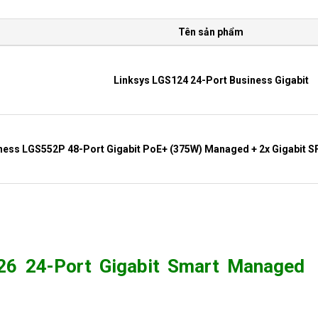
Tên sản phẩm
Linksys LGS124 24-Port Business Gigabit
iness LGS552P 48-Port Gigabit PoE+ (375W) Managed + 2x Gigabit 
ys Business LGS528P 24-Port Gigabit PoE+ (192W) Managed + 2x Giga
326 24-Port Gigabit Smart Managed
ys Business LGS552 48-Port Gigabit Managed + 2x Gigabit SFP/RJ4