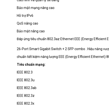
Bảo mật mạng nâng cao
LGS528
Hỗ trợ IPv6
QoS nâng cao
Bảo mật nâng cao
LGS326P
Switch Links
Đáp ứng tiêu chuẩn 802.3az Ethernet EEE (Energy Efficient E
26-Port Smart Gigabit Switch + 2 SFP combo . Hiệu năng vượt 
chuẩn tiết kiệm năng lượng EEE (Energy Efficient Ethernet)
LGS308P
Tiêu chuẩn mạng:
IEEE 802.3
IEEE 802.3u
LGS318
IEEE 802.3ab
IEEE 802.3z
IEEE 802.3x