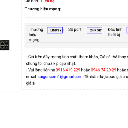
Giá bán:
Liên hệ
Thương hiệu mạng:
Thương
Số port
Đắc tính
LINKSYS
24 PORT
hiệu
thiết bị
mạng
- Giá trên đây mang tính chất tham khảo, Giá có thể thay
chúng tôi chưa kịp cập nhật.
- Vui lòng liên hệ
0916 419 229
hoặc
0946 74 29 29
hoặc 
email:
saigoncom1@gmail.com
để nhận được báo giá cho 
giá sỉ