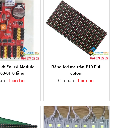
 khiển led Module
Bảng led ma trận P10 Full
63-8T 8 tầng
colour
bán:
Liên hệ
Giá bán:
Liên hệ