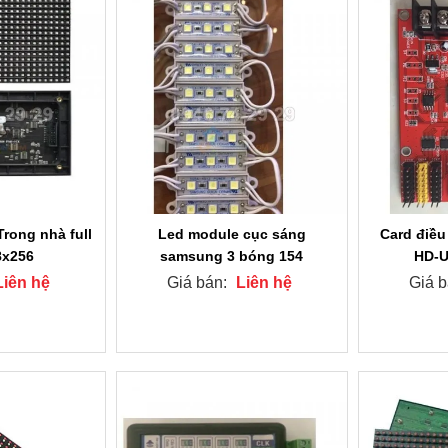
Led module cục sáng
Card điều
Trong nhà full
samsung 3 bóng 154
HD-U
8x256
Giá bán:
Liên hệ
Giá 
Liên hệ