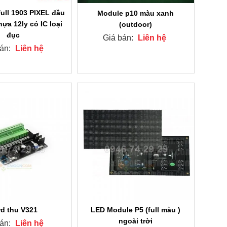
ull 1903 PIXEL đầu
Module p10 màu xanh
hựa 12ly có IC loại
(outdoor)
đục
Giá bán:
Liên hệ
bán:
Liên hệ
d thu V321
LED Module P5 (full màu )
ngoài trời
bán:
Liên hệ