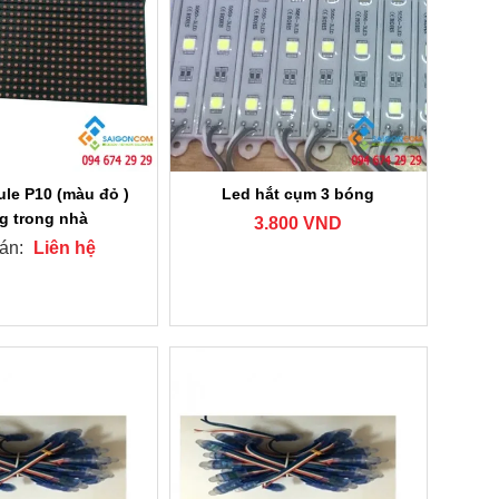
le P10 (màu đỏ )
Led hắt cụm 3 bóng
g trong nhà
3.800 VND
bán:
Liên hệ