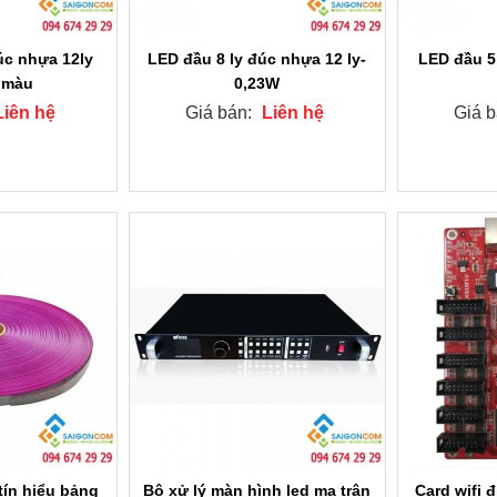
úc nhựa 12ly
LED đầu 8 ly đúc nhựa 12 ly-
LED đầu 5 
7 màu
0,23W
Liên hệ
Giá bán:
Liên hệ
Giá 
tín hiểu bảng
Bộ xử lý màn hình led ma trận
Card wifi 