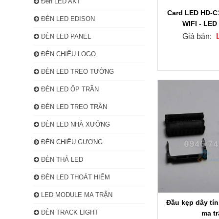
Đèn LED AKT
Card LED HD-C1
ĐÈN LED EDISON
WIFI - LED 
Giá bán:
ĐÈN LED PANEL
ĐÈN CHIẾU LOGO
ĐÈN LED TREO TƯỜNG
ĐÈN LED ỐP TRẦN
ĐÈN LED TREO TRẦN
ĐÈN LED NHÀ XƯỞNG
ĐÈN CHIẾU GƯƠNG
ĐÈN THẢ LED
ĐÈN LED THOÁT HIỂM
LED MODULE MA TRẬN
Đầu kẹp dây tí
ĐÈN TRACK LIGHT
ma t