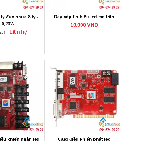
ly đúc nhựa 8 ly -
Dây cáp tín hiệu led ma trận
0,23W
10.000 VND
bán:
Liên hệ
điều khiển nhận led
Card điều khiển phát led