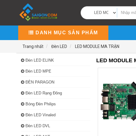
DANH MỤC SẢN PHẨM
Trang nhất
Đèn LED
LED MODULE MA TRẬN
LED MODULE 
Đèn LED ELINK
Đèn LED MPE
ĐÈN PARAGON
Đèn LED Rạng Đông
Bóng Đèn Philips
Đèn LED Vinaled
Đèn LED DVL