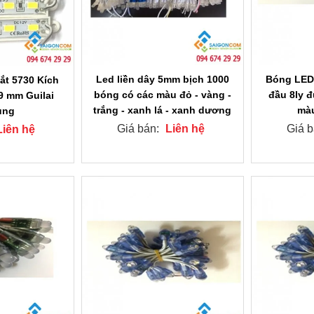
Led liền dây 5mm bịch 1000
Bóng LED 
ắt 5730 Kích
bóng có các màu đỏ - vàng -
đầu 8ly đ
,9 mm Guilai
trắng - xanh lá - xanh dương
màu
ung
Giá bán:
Liên hệ
Giá 
Liên hệ