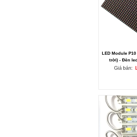
LED Module P10 
trời) - Đèn l
Giá bán: