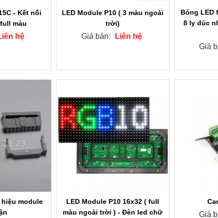
Bóng LED f
5C - Kết nối
LED Module P10 ( 3 màu ngoài
8 ly đúc n
full màu
trời)
Liên hệ
Giá bán:
Liên hệ
Giá 
n hiệu module
LED Module P10 16x32 ( full
Car
rận
màu ngoài trời ) - Đèn led chữ
Giá 