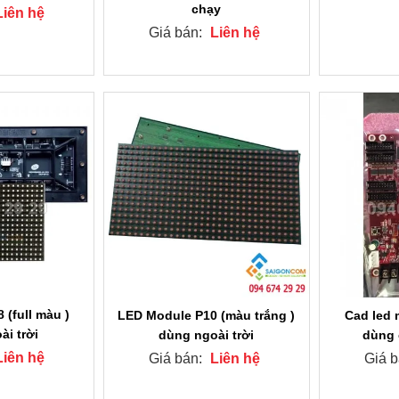
chạy
Liên hệ
Giá bán:
Liên hệ
 (full màu )
LED Module P10 (màu trắng )
Cad led 
ài trời
dùng ngoài trời
dùng 
Liên hệ
Giá bán:
Liên hệ
Giá 