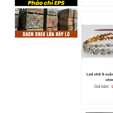
Led chữ S cuộ
chi
Giá bán: