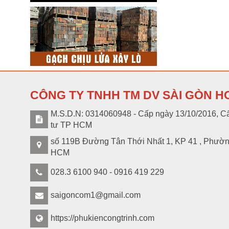
CÔNG TY TNHH TM DV SÀI GÒN H
M.S.D.N: 0314060948 - Cấp ngày 13/10/2016, Cấ
tư TP HCM
số 119B Đường Tân Thới Nhất 1, KP 41 , Phườ
HCM
028.3 6100 940 - 0916 419 229
saigoncom1@gmail.com
https://phukiencongtrinh.com