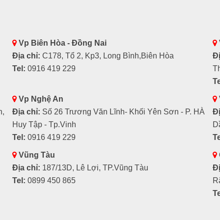
Vp Biên Hòa - Đồng Nai
Địa chỉ:
C178, Tổ 2, Kp3, Long Bình,Biên Hòa
Đị
Tel:
0916 419 229
T
Te
Vp Nghệ An
h,
Địa chỉ:
Số 26 Trương Văn Lĩnh- Khối Yên Sơn - P. HÀ
Đị
Huy Tập - Tp.Vinh
D
Tel:
0916 419 229
Te
Vũng Tàu
Địa chỉ:
187/13D, Lê Lợi, TP.Vũng Tàu
Đị
Tel:
0899 450 865
R
Te