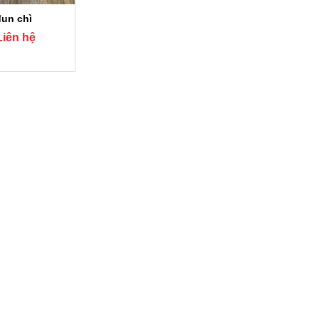
đun chì
Liên hệ