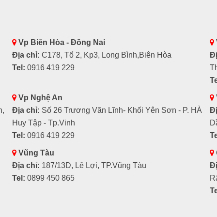
Vp Biên Hòa - Đồng Nai
Địa chỉ:
C178, Tổ 2, Kp3, Long Bình,Biên Hòa
Đị
Tel:
0916 419 229
T
Te
Vp Nghệ An
h,
Địa chỉ:
Số 26 Trương Văn Lĩnh- Khối Yên Sơn - P. HÀ
Đị
Huy Tập - Tp.Vinh
D
Tel:
0916 419 229
Te
Vũng Tàu
Địa chỉ:
187/13D, Lê Lợi, TP.Vũng Tàu
Đị
Tel:
0899 450 865
R
Te