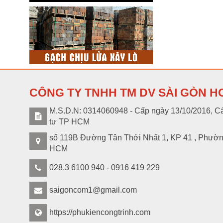
CÔNG TY TNHH TM DV SÀI GÒN H
M.S.D.N: 0314060948 - Cấp ngày 13/10/2016, Cấ
tư TP HCM
số 119B Đường Tân Thới Nhất 1, KP 41 , Phườ
HCM
028.3 6100 940 - 0916 419 229
saigoncom1@gmail.com
https://phukiencongtrinh.com