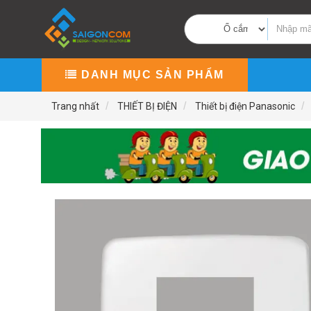
DANH MỤC SẢN PHẨM
Trang nhất
THIẾT BỊ ĐIỆN
Thiết bị điện Panasonic