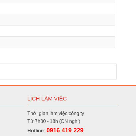
MT594MYH-VN (Đen ánh kim)
Liên hệ
va WMT594-VN (Trắng)
Liên hệ
T502MYZ-VN (Vàng ánh kim)
Liên hệ
LỊCH LÀM VIỆC
T502MYH-VN (Đen ánh kim)
Liên hệ
Thời gian làm việc công ty
Từ 7h30 - 18h (CN nghỉ)
0916 419 229
Hotline: