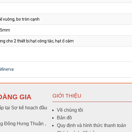
Bộ công tắc đơn đảo chiều 10A Panasonic Minerva W
kế vuông, bo tròn cạnh
8.5mm
ng cho 2 thiết bị hạt công tắc, hạt ổ cắm
Bộ công tắc đơn đảo chiều 10A Panasonic Miner
Minerva
Bộ 1 công tắc C - 2 chiều 16A Panasonic Minerva WM
GIỚI THIỆU
OÀNG GIA
Bộ 1 công tắc C - 2 chiều 16A Panasonic Minerva WM
p tại Sợ kế hoạch đầu
Về chúng tôi
Bản đồ
ng Đông Hưng Thuận ,
Quy định và hình thức thanh toán