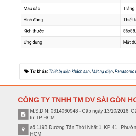
Màu sắc
Trắng
WMT594MYH-VN
Hình đáng
Thiết 
Kích thước
86x8
Ứng dụng
Mặt dù
WMT594-VN
Từ khóa:
Thiết bị điện khách sạn
,
Mặt nạ điện
,
Panasonic 
WMT502MYZ-VN
CÔNG TY TNHH TM DV SÀI GÒN H
WMT502MYH-VN
M.S.D.N: 0314060948 - Cấp ngày 13/10/2016, Cấ
tư TP HCM
số 119B Đường Tân Thới Nhất 1, KP 41 , Phườ
HCM