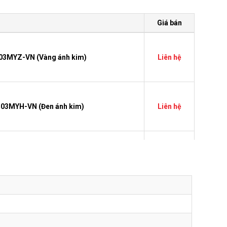
Giá bán
503MYZ-VN (Vàng ánh kim)
Liên hệ
503MYH-VN (Đen ánh kim)
Liên hệ
a WMT503-VN (Trắng)
Liên hệ
T594MYZ-VN (Vàng ánh kim)
Liên hệ