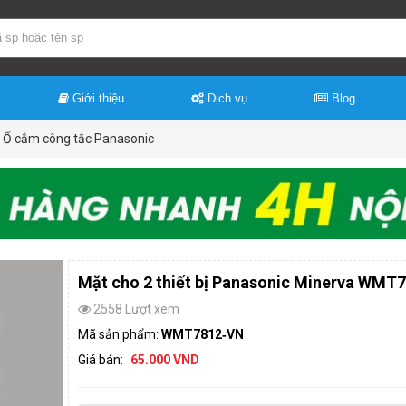
Giới thiệu
Dịch vụ
Blog
Ổ cắm công tắc Panasonic
Mặt cho 2 thiết bị Panasonic Minerva WMT
2558 Lượt xem
Mã sản phẩm:
WMT7812‑VN
Giá bán:
65.000 VND