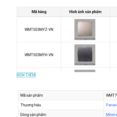
Mã hàng
Hình ảnh sản phẩm
WMT503MYZ-VN
WMT503MYH-VN
XEM THÊM
WMT503-VN
Mã sản phẩm
WMT7
Thương hiệu
Panas
WMT594MYZ-VN
Dòng sản phẩm
Miner