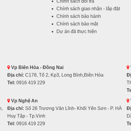
Chính sách đổi trả
Chính sách giao nhận - lắp đặt
Chính sách bảo hành
Chính sách bảo mật
Dự án đã thực hiện
Vp Biên Hòa - Đồng Nai
Địa chỉ:
C178, Tổ 2, Kp3, Long Bình,Biên Hòa
Đị
Tel:
0916 419 229
T
Te
Vp Nghệ An
h,
Địa chỉ:
Số 26 Trương Văn Lĩnh- Khối Yên Sơn - P. HÀ
Đị
Huy Tập - Tp.Vinh
D
Tel:
0916 419 229
Te