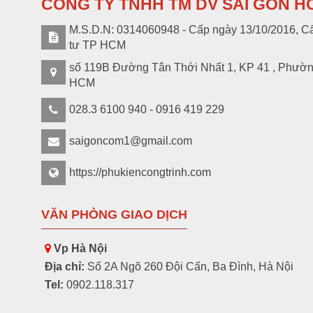
CÔNG TY TNHH TM DV SÀI GÒN H
M.S.D.N: 0314060948 - Cấp ngày 13/10/2016, Cấ
tư TP HCM
số 119B Đường Tân Thới Nhất 1, KP 41 , Phườ
HCM
028.3 6100 940 - 0916 419 229
saigoncom1@gmail.com
https://phukiencongtrinh.com
VĂN PHÒNG GIAO DỊCH
Vp Hà Nội
Địa chỉ:
Số 2A Ngõ 260 Đội Cấn, Ba Đình, Hà Nội
Tel:
0902.118.317