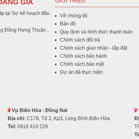
GIỚI THIỆU
OÀNG GIA
p tại Sợ kế hoạch đầu
Về chúng tôi
Bản đồ
ng Đông Hưng Thuận ,
Quy định và hình thức thanh toán
Chính sách đổi trả
Chính sách giao nhận - lắp đặt
Chính sách bảo hành
Chính sách bảo mật
Dự án đã thực hiện
Vp Biên Hòa - Đồng Nai
Địa chỉ:
C178, Tổ 2, Kp3, Long Bình,Biên Hòa
Đị
Tel:
0916 419 229
T
Te