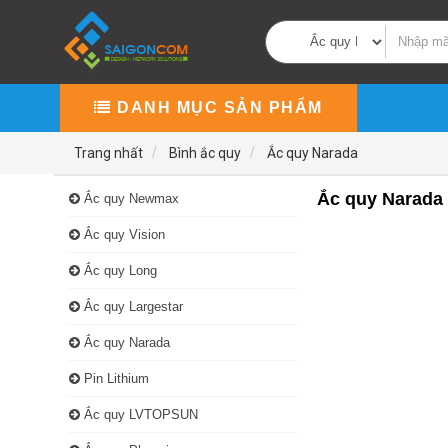
DANH MỤC SẢN PHẨM
Trang nhất
Bình ắc quy
Ắc quy Narada
Ắc quy Narada
Ắc quy Newmax
Ắc quy Vision
Ắc quy Long
Ắc quy Largestar
Ắc quy Narada
Pin Lithium
Ắc quy LVTOPSUN