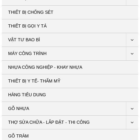
THIẾT BỊ CHỐNG SÉT
THIẾT BỊ GỌI Y TÁ
VẬT TƯ BAO BÌ
MÁY CÔNG TRÌNH
NHỰA CÔNG NGHIỆP - KHAY NHỰA
THIẾT BỊ Y TẾ- THẨM MỸ
HÀNG TIÊU DUNG
GỖ NHỰA
THỢ SỬA CHỮA - LẮP ĐẶT - THI CÔNG
GỖ TRÀM