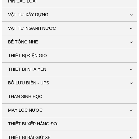
PIN CÁC LOẠI
VẬT TƯ XÂY DỰNG
VẬT TƯ NGÀNH NƯỚC
BÊ TÔNG NHẸ
THIẾT BỊ ĐIỆN GIÓ
THIẾT BỊ NHÀ YẾN
BỘ LƯU ĐIỆN - UPS
THAN SINH HỌC
MÁY LỌC NƯỚC
THIẾT BỊ XẾP HÀNG ĐỢI
THIẾT BỊ BÃI GIỮ XE