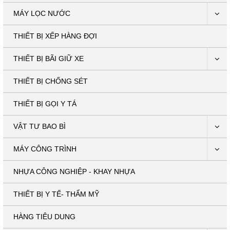
MÁY LỌC NƯỚC
THIẾT BỊ XẾP HÀNG ĐỢI
THIẾT BỊ BÃI GIỮ XE
THIẾT BỊ CHỐNG SÉT
THIẾT BỊ GỌI Y TÁ
VẬT TƯ BAO BÌ
MÁY CÔNG TRÌNH
NHỰA CÔNG NGHIỆP - KHAY NHỰA
THIẾT BỊ Y TẾ- THẨM MỸ
HÀNG TIÊU DUNG