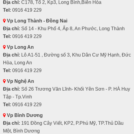
Địa chỉ:
C178, Tổ 2, Kp3, Long Bình,Biên Hòa
Tel:
0916 419 229
Vp Long Thành - Đồng Nai
Địa chỉ:
Số 14 - Khu Phố 4, Ấp 8, An Phước, Long Thành
Tel:
0916 419 229
Vp Long An
Địa chỉ:
Lô A1-51 , Đường số 3, Khu Dân Cư Mỹ Hạnh, Đức
Hòa, Long An
Tel:
0916 419 229
Vp Nghệ An
Địa chỉ:
Số 26 Trương Văn Lĩnh- Khối Yên Sơn - P. HÀ Huy
Tập - Tp.Vinh
Tel:
0916 419 229
Vp Bình Dương
Địa chỉ:
191 Đồng Cây Viết, KP2, P.Phú Mỹ, TP.Thủ Dầu
Một, Bình Dương