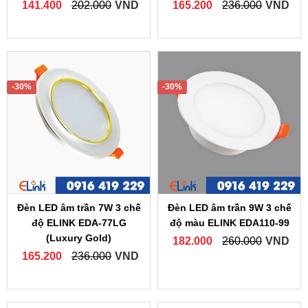
141.400
202.000
VND
165.200
236.000
VND
-30%
-30%
Đèn LED âm trần 7W 3 chế
Đèn LED âm trần 9W 3 chế
độ ELINK EDA-77LG
độ màu ELINK EDA110-99
(Luxury Gold)
182.000
260.000
VND
165.200
236.000
VND