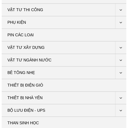
VẬT TƯ THI CÔNG
PHỤ KIỆN
PIN CÁC LOẠI
VẬT TƯ XÂY DỰNG
VẬT TƯ NGÀNH NƯỚC
BÊ TÔNG NHẸ
THIẾT BỊ ĐIỆN GIÓ
THIẾT BỊ NHÀ YẾN
BỘ LƯU ĐIỆN - UPS
THAN SINH HỌC