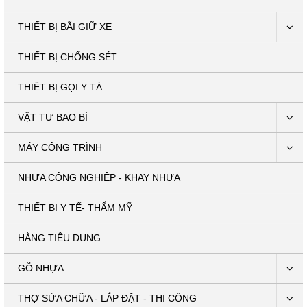
THIẾT BỊ BÃI GIỮ XE
THIẾT BỊ CHỐNG SÉT
THIẾT BỊ GỌI Y TÁ
VẬT TƯ BAO BÌ
MÁY CÔNG TRÌNH
NHỰA CÔNG NGHIỆP - KHAY NHỰA
THIẾT BỊ Y TẾ- THẨM MỸ
HÀNG TIÊU DUNG
GỖ NHỰA
THỢ SỬA CHỮA - LẮP ĐẶT - THI CÔNG