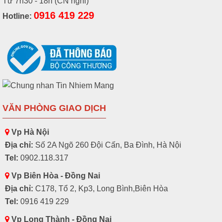
Từ 7h30 - 18h (CN nghỉ)
0916 419 229
Hotline:
VĂN PHÒNG GIAO DỊCH
Vp Hà Nội
Địa chỉ:
Số 2A Ngõ 260 Đội Cấn, Ba Đình, Hà Nội
Tel:
0902.118.317
Vp Biên Hòa - Đồng Nai
Địa chỉ:
C178, Tổ 2, Kp3, Long Bình,Biên Hòa
Tel:
0916 419 229
Vp Long Thành - Đồng Nai