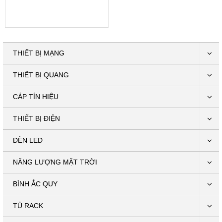
THIẾT BỊ MẠNG
THIẾT BỊ QUANG
CÁP TÍN HIỆU
THIẾT BỊ ĐIỆN
ĐÈN LED
NĂNG LƯỢNG MẶT TRỜI
BÌNH ẮC QUY
TỦ RACK