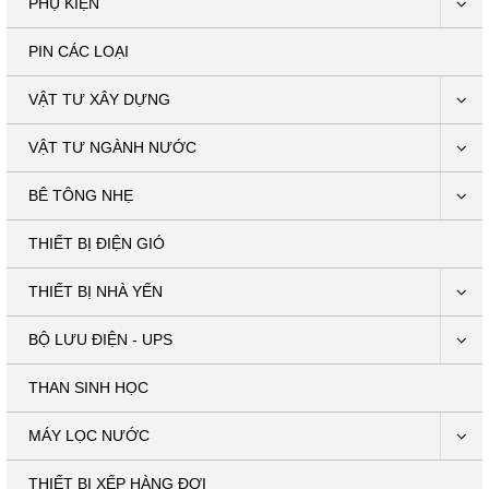
PHỤ KIỆN
PIN CÁC LOẠI
VẬT TƯ XÂY DỰNG
VẬT TƯ NGÀNH NƯỚC
BÊ TÔNG NHẸ
THIẾT BỊ ĐIỆN GIÓ
THIẾT BỊ NHÀ YẾN
BỘ LƯU ĐIỆN - UPS
THAN SINH HỌC
MÁY LỌC NƯỚC
THIẾT BỊ XẾP HÀNG ĐỢI