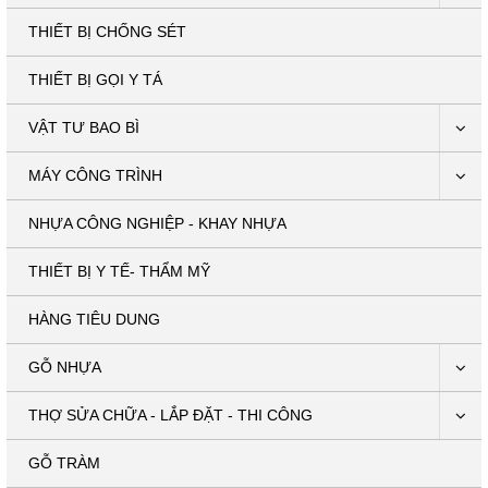
THIẾT BỊ CHỐNG SÉT
THIẾT BỊ GỌI Y TÁ
VẬT TƯ BAO BÌ
MÁY CÔNG TRÌNH
NHỰA CÔNG NGHIỆP - KHAY NHỰA
THIẾT BỊ Y TẾ- THẨM MỸ
HÀNG TIÊU DUNG
GỖ NHỰA
THỢ SỬA CHỮA - LẮP ĐẶT - THI CÔNG
GỖ TRÀM