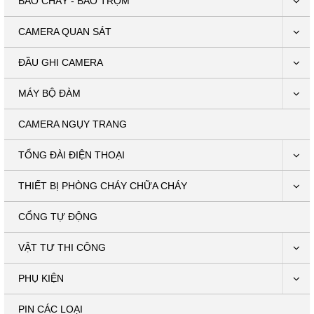
BÁO CHÁY - BÁO TRỘM
CAMERA QUAN SÁT
ĐẦU GHI CAMERA
MÁY BỘ ĐÀM
CAMERA NGỤY TRANG
TỔNG ĐÀI ĐIỆN THOẠI
THIẾT BỊ PHÒNG CHÁY CHỮA CHÁY
CỔNG TỰ ĐỘNG
VẬT TƯ THI CÔNG
PHỤ KIỆN
PIN CÁC LOẠI