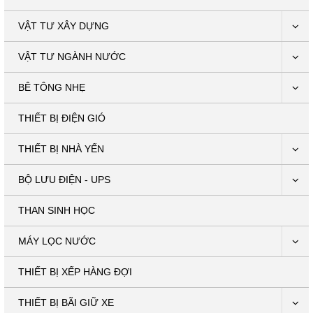
VẬT TƯ XÂY DỰNG
VẬT TƯ NGÀNH NƯỚC
BÊ TÔNG NHẸ
THIẾT BỊ ĐIỆN GIÓ
THIẾT BỊ NHÀ YẾN
BỘ LƯU ĐIỆN - UPS
THAN SINH HỌC
MÁY LỌC NƯỚC
THIẾT BỊ XẾP HÀNG ĐỢI
THIẾT BỊ BÃI GIỮ XE