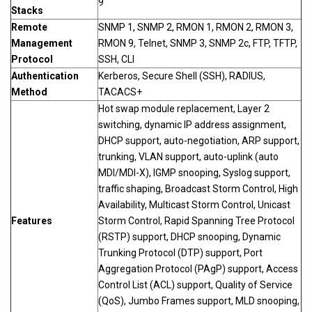
9
C2960L-
Ethernet ports + 2 SFP Gigabit
Stacks
hệ
8PS-LL
ports
Remote
SNMP 1, SNMP 2, RMON 1, RMON 2, RMON 3,
Management
RMON 9, Telnet, SNMP 3, SNMP 2c, FTP, TFTP,
Protocol
SSH, CLI
Authentication
Kerberos, Secure Shell (SSH), RADIUS,
Method
TACACS+
Hot swap module replacement, Layer 2
switching, dynamic IP address assignment,
DHCP support, auto-negotiation, ARP support,
trunking, VLAN support, auto-uplink (auto
MDI/MDI-X), IGMP snooping, Syslog support,
traffic shaping, Broadcast Storm Control, High
Availability, Multicast Storm Control, Unicast
Features
Storm Control, Rapid Spanning Tree Protocol
(RSTP) support, DHCP snooping, Dynamic
Trunking Protocol (DTP) support, Port
Aggregation Protocol (PAgP) support, Access
Control List (ACL) support, Quality of Service
(QoS), Jumbo Frames support, MLD snooping,