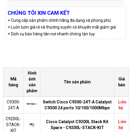
CHÚNG TÔI XIN CAM KẾT
+ Cung cấp sản phẩm chính hãng đa dạng và phong phú
+ Luôn luôn giá rẻ và thường xuyên có khuyến mãi giảm giá
+ Dịch vụ bảo hàng tân nơi nhanh chóng tận tụy
Hình
Mã
ảnh
Giá
Tên sản phẩm
hàng
sản
bán
phẩm
C9300-
Switch Cisco C9300-24T-A Catalyst
Liên
24T-A
C9300 24 ports 10/100/1000Mbps
hệ
C9200L-
Cisco Catalyst C9200L Stack Kit
Liên
STACK-
Spare - C9200L-STACK-KIT
hệ
KIT