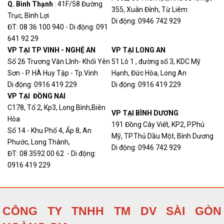
Q. Bình Thạn
h
: 41F/58 Đường
355, Xuân Đỉnh, Từ Liêm
Trục, Bình Lợi
Di động: 0946 742 929
ĐT: 08 36 100 940 - Di động: 091
641 92 29
VP TẠI TP VINH - NGHỆ AN
VP TẠI LONG AN
Số 26 Trương Văn Lĩnh- Khối Yên
51 Lô 1 , đường số 3, KDC Mỹ
Sơn - P. HÀ Huy Tập - Tp.Vinh
Hạnh, Đức Hòa, Long An
Di động: 0916 419 229
Di động: 0916 419 229
VP TẠI ĐỒNG NAI
C178, Tổ 2, Kp3, Long Bình,Biên
VP TẠI BÌNH DƯƠNG
Hòa
191 Đồng Cây Viết, KP2, P.Phú
Số 14 - Khu Phố 4, Ấp 8, An
Mỹ, TP.Thủ Dầu Một, Bình Dương
Phước, Long Thành,
Di động: 0946 742 929
ĐT: 08 3592 00 62 - Di động:
0916 419 229
CÔNG TY TNHH TM DV SÀI GÒN