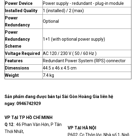
Power Device
Power supply - redundant - plug-in module
Installed Quality
1 (installed) / 2 (max)
Power
Optional
Redundancy
Power
Redundancy
1+1 (with optional power supply)
Scheme
Voltage Required
AC 120 / 230 V ( 50 / 60 Hz )
Features
Redundant Power System (RPS) connector
Dimensions
44.5 x 46 x 4.5 cm
Weight
7.4 kg
Sản phẩm đang được bán tại Sài Gòn Hoàng Gia liên hệ
ngay:
0946742929
VP TẠI TP HỒ CHÍ MINH
Q 12
: 46 Phan Văn Hớn, P Tân
VP TẠI HÀ NỘI
Thới Nhất,
P602, Cc Thôn lộc, Nhà số 1, Ngõ