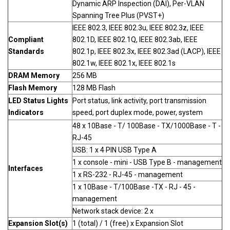
Dynamic ARP Inspection (DAI), Per-VLAN
Spanning Tree Plus (PVST+)
IEEE 802.3, IEEE 802.3u, IEEE 802.3z, IEEE
Compliant
802.1D, IEEE 802.1Q, IEEE 802.3ab, IEEE
Standards
802.1p, IEEE 802.3x, IEEE 802.3ad (LACP), IEEE
802.1w, IEEE 802.1x, IEEE 802.1s
DRAM Memory
256 MB
Flash Memory
128 MB Flash
LED Status Lights
Port status, link activity, port transmission
Indicators
speed, port duplex mode, power, system
48 x 10Base - T/ 100Base - TX/1000Base - T -
RJ-45
USB: 1 x 4 PIN USB Type A
1 x console - mini - USB Type B - management
Interfaces
1 x RS-232 - RJ-45 - management
1 x 10Base - T/100Base -TX - RJ - 45 -
management
Network stack device: 2 x
Expansion Slot(s)
1 (total) / 1 (free) x Expansion Slot