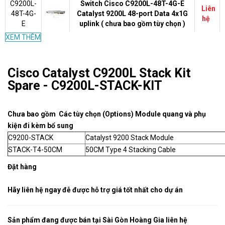
C9200L-
Switch Cisco C9200L-48T-4G-E
Liên
48T-4G-
Catalyst 9200L 48-port Data 4x1G
hệ
E
uplink ( chưa bao gồm tùy chọn )
XEM THÊM
C9200L-
witch Cisco C9200L-24T-4G-E
Liên
24T-4G-
Catalyst 9200L 24-port Data 4x1G
hệ
E
uplink ( chưa bao gồm tùy chọn )
Cisco Catalyst C9200L Stack Kit
WS-
Spare - C9200L-STACK-KIT
Switch Cisco WS-C2960L-24TS-AP
C2960L-
Liên
Catalyst 2960L 24 port GigE, 4 x 1G
24TS-
hệ
SFP, LAN Lite
AP
Chưa bao gồm Các tùy chọn (Options) Module quang và phụ
kiện đi kèm bổ sung
WS-
Switch cisco Catalyst 2960L 16
Liên
C9200-STACK
Catalyst 9200 Stack Module
C2960L-
port GigE, 2 x 1G SFP, LAN Lite
hệ
STACK-T4-50CM
16TS-LL
50CM Type 4 Stacking Cable
Đặt hàng
SG350-
Switch quang Cisco SG350-10SFP-
Liên
10SFP-
K9 8 port 10/100/1000Mbps + 2
hệ
K9-EU
Gigabit copper/SFP
Hãy liên hệ ngay đễ được hỗ trợ giá tốt nhất cho dự án
WS-
Switch Cisco 8 port 10/100/1000
Liên
C2960L-
Ethernet ports + 2 SFP Gigabit
Sản phẩm đang được bán tại Sài Gòn Hoàng Gia liên hệ
hệ