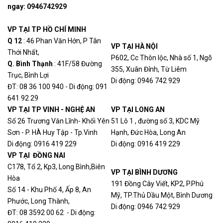
8PS-LL
ports
ngay:
0946742929
WS-
Switch Cisco WS-C3750X-48T-L (
Liên
VP TẠI TP HỒ CHÍ MINH
C3750X-
48Port 1GB) + Module Cisco SFP
hệ
48T-L
C3KX-NM-10GB ( renew)
Q 12
: 46 Phan Văn Hớn, P Tân
VP TẠI HÀ NỘI
Thới Nhất,
P602, Cc Thôn lộc, Nhà số 1, Ngõ
Q. Bình Thạn
h
: 41F/58 Đường
355, Xuân Đỉnh, Từ Liêm
Trục, Bình Lợi
Di động: 0946 742 929
ĐT: 08 36 100 940 - Di động: 091
641 92 29
VP TẠI TP VINH - NGHỆ AN
VP TẠI LONG AN
Số 26 Trương Văn Lĩnh- Khối Yên
51 Lô 1 , đường số 3, KDC Mỹ
Sơn - P. HÀ Huy Tập - Tp.Vinh
Hạnh, Đức Hòa, Long An
Di động: 0916 419 229
Di động: 0916 419 229
VP TẠI ĐỒNG NAI
C178, Tổ 2, Kp3, Long Bình,Biên
VP TẠI BÌNH DƯƠNG
Hòa
191 Đồng Cây Viết, KP2, P.Phú
Số 14 - Khu Phố 4, Ấp 8, An
Mỹ, TP.Thủ Dầu Một, Bình Dương
Phước, Long Thành,
Di động: 0946 742 929
ĐT: 08 3592 00 62 - Di động: