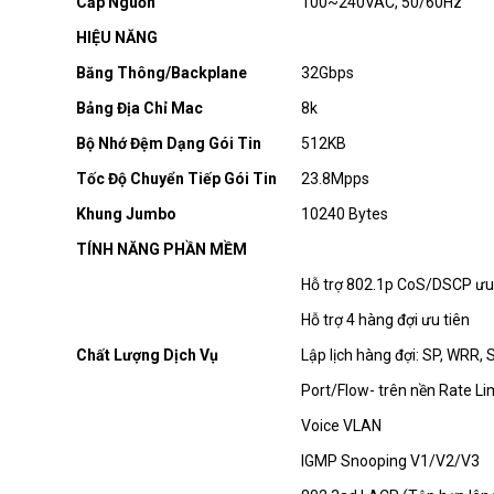
Cấp Nguồn
100~240VAC, 50/60Hz
HIỆU NĂNG
Băng Thông/Backplane
32Gbps
Bảng Địa Chỉ Mac
8k
Bộ Nhớ Đệm Dạng Gói Tin
512KB
Tốc Độ Chuyển Tiếp Gói Tin
23.8Mpps
Khung Jumbo
10240 Bytes
TÍNH NĂNG PHẦN MỀM
Hỗ trợ 802.1p CoS/DSCP ưu
Hỗ trợ 4 hàng đợi ưu tiên
Chất Lượng Dịch Vụ
Lập lịch hàng đợi: SP, WRR
Port/Flow- trên nền Rate Li
Voice VLAN
IGMP Snooping V1/V2/V3