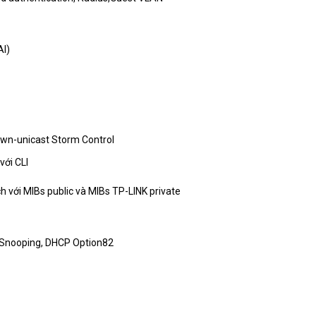
AI)
wn-unicast Storm Control
với CLI
 với MIBs public và MIBs TP-LINK private
Snooping, DHCP Option82