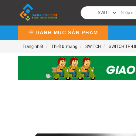
DANH MỤC SẢN PHẨM
Trang nhất
Thiết bị mạng
SWITCH
SWITCH TP-LI