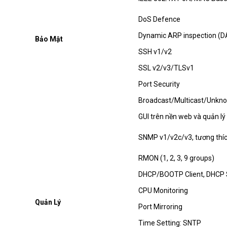
DoS Defence
Dynamic ARP inspection (D
Bảo Mật
SSH v1/v2
SSL v2/v3/TLSv1
Port Security
Broadcast/Multicast/Unkno
GUI trên nền web và quản lý 
SNMP v1/v2c/v3, tương thích
RMON (1, 2, 3, 9 groups)
DHCP/BOOTP Client, DHCP 
CPU Monitoring
Quản Lý
Port Mirroring
Time Setting: SNTP