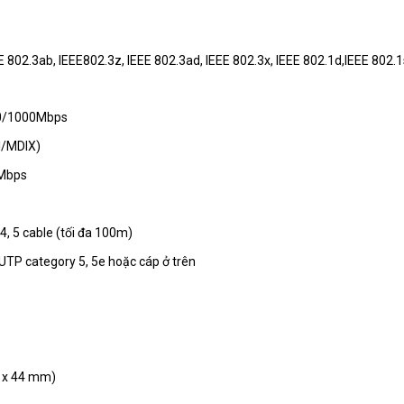
Bộ chia tín hiệu Switch TP-LINK 16 port T
EE 802.3ab, IEEE802.3z, IEEE 802.3ad, IEEE 802.3x, IEEE 802.1d,IEEE 802.1
00/1000Mbps
Bộ chia tín hiệu SWITCH TP-LINK TL-SF10
I/MDIX)
0Mbps
Bộ chia tín hiệu Switch TP-LINK TL-S
, 5 cable (tối đa 100m)
P category 5, 5e hoặc cáp ở trên
Bộ chia tín hiệu Switch TP-LINK 16 port T
20 x 44 mm)