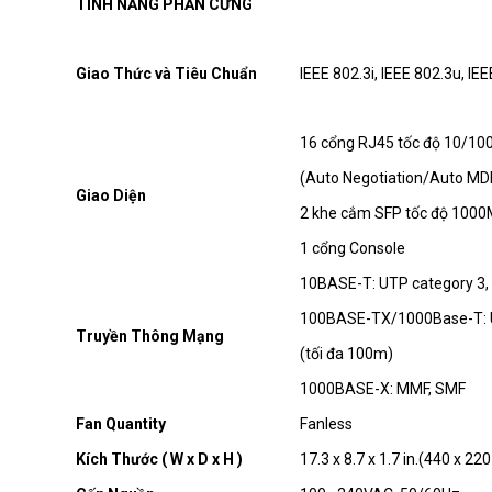
TÍNH NĂNG PHẦN CỨNG
TL-SG1016D
Giao Thức và Tiêu Chuẩn
IEEE 802.3i, IEEE 802.3u, IE
16 cổng RJ45 tốc độ 10/1
TL-SF1024
(Auto Negotiation/Auto MD
Giao Diện
2 khe cắm SFP tốc độ 100
1 cổng Console
TL-SF1016
10BASE-T: UTP category 3, 4
100BASE-TX/1000Base-T: UT
Truyền Thông Mạng
(tối đa 100m)
TL-SF1016DS
1000BASE-X: MMF, SMF
Fan Quantity
Fanless
Kích Thước ( W x D x H )
17.3 x 8.7 x 1.7 in.(440 x 2