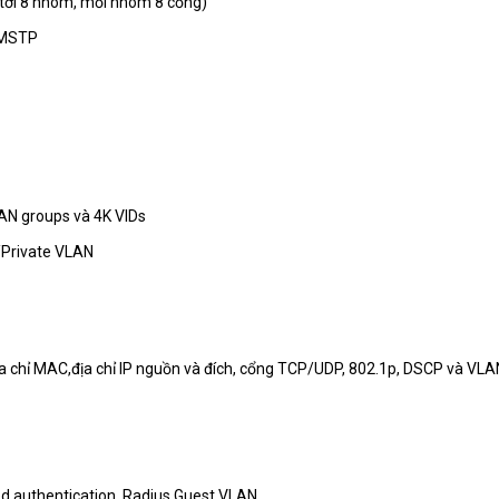
tới 8 nhóm, mỗi nhóm 8 cổng)
/MSTP
LAN groups và 4K VIDs
Private VLAN
địa chỉ MAC,địa chỉ IP nguồn và đích, cổng TCP/UDP, 802.1p, DSCP và VLA
d authentication, Radius,Guest VLAN