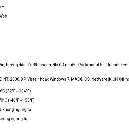
re
 Web
ồn, hướng dẫn cài đặt nhanh, đĩa CD nguồn, Rackmount Kit; Rubber Feet
 NT, 2000, XP, Vista™ hoặc Windows 7, MAC® OS, NetWare®, UNIX® ho
0°C (32°F ~104°F)
70°C (-40°F ~158°F)
% không ngưng tụ
không ngưng tụ