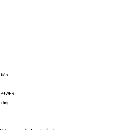
 tiên
, SP+WRR
miting