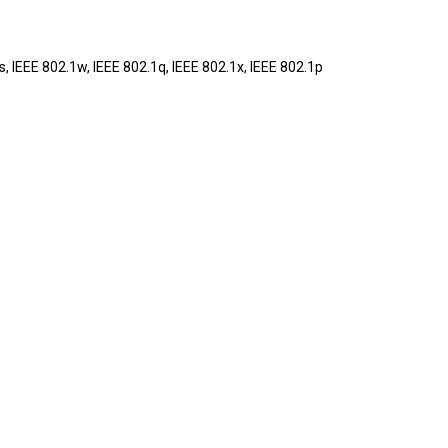
L-SG1016D
Liên hệ
s, IEEE 802.1w, IEEE 802.1q, IEEE 802.1x, IEEE 802.1p
24 10/100M
Liên hệ
F1016
Liên hệ
L-SF1016DS
Liên hệ