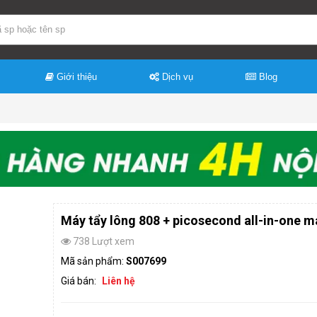
Giới thiệu
Dịch vụ
Blog
Máy tẩy lông 808 + picosecond all-in-one m
738 Lượt xem
Mã sản phẩm:
S007699
Giá bán:
Liên hệ