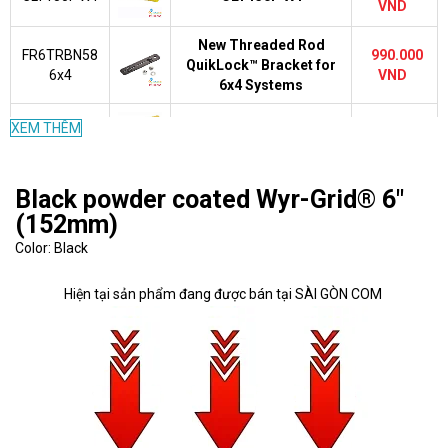
VND
New Threaded Rod
FR6TRBN58
990.000
QuikLock™ Bracket for
6x4
VND
6x4 Systems
340.000
XEM THÊM
FREC6X4YL
6x4 End Cap Fitting
VND
700.000
Black powder coated Wyr-Grid® 6"
FRBC6X4YL
6x4 QuikLock™ Coupler
VND
(152mm)
3-Port Spillout to 1.5"
Color: Black
1.120.000
FRIDT6X4YL
(38mm) Inside Diameter
VND
Corrugated Tubing
Hiện tại sản phẩm đang được bán tại SÀI GÒN COM
Cover for Spill-Over
1.120.000
FRSPJC46YL
Junction with 4x4 Exit for
VND
6x4 Channel
Split Cover for 6x4
3.290.000
FRTSC6YL
Horizontal Tee Fitting
VND