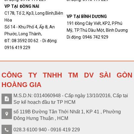
VP TẠI ĐỒNG NAI
C178, Tổ 2, Kp3, Long Bình,Biên
VP TẠI BÌNH DƯƠNG
Hòa
191 Đồng Cây Viết, KP2, P.Phú
Số 14 - Khu Phố 4, Ấp 8, An
Mỹ, TP.Thủ Dầu Một, Bình Dương
Phước, Long Thành,
Di động: 0946 742 929
ĐT: 08 3592 00 62 - Di động:
0916 419 229
CÔNG TY TNHH TM DV SÀI GÒN
HOÀNG GIA
M.S.D.N: 0314060948 - Cấp ngày 13/10/2016, Cấp tại
Sợ kế hoạch đầu tư TP HCM
số 119B Đường Tân Thới Nhất 1, KP 41 , Phường
Đông Hưng Thuận , HCM
028.3 6100 940 - 0916 419 229