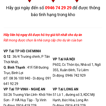
6x4 Horizontal Tee
4.220.000
FRT6X4YL
Hãy gọi ngày đến số
0946 74 29 29
để được thông
Fitting
VND
báo tình hạng trong kho
Hãy liên hệ ngay đễ được hỗ trợ giá tốt nhất cho dự án
Rất mong được chọn là nhà cung cấp cho dự án của bạn
VP TẠI TP HỒ CHÍ MINH
Q 12
: 36/4 Trường chinh, P Tân
VP TẠI HÀ NỘI
Thới Nhất,
P602, Cc Thôn lộc, Nhà số 1, Ngõ
Q. Bình Thạn
h
: 41F/58 Đường
355, Xuân Đỉnh, Từ Liêm
Trục, Bình Lợi
Di động: 0946 742 929
ĐT: 08 36 100 940 - Di động: 091
641 92 29
VP TẠI TP VINH - NGHỆ AN
VP TẠI LONG AN
Số 26 Trương Văn Lĩnh- Khối Yên
51 Lô 1 , đường số 3, KDC Mỹ
Sơn - P. HÀ Huy Tập - Tp.Vinh
Hạnh, Đức Hòa, Long An
Di động: 0916 419 229
Di động: 0916 419 229