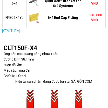
QuikLock™ Bracket for
6x4
VND
6x4 Systems
340.000
FREC6X4YL
6x4 End Cap Fitting
VND
700.000
XEM THÊM
FRBC6X4YL
6x4 QuikLock™ Coupler
VND
3-Port Spillout to 1.5"
CLT150F-X4
1.120.000
FRIDT6X4YL
(38mm) Inside Diameter
VND
Ống dẫn cáp quang bằng nhựa xoắn
Corrugated Tubing
đường kính 38.1mm
Cover for Spill-Over
cuộn dài 3m
1.120.000
FRSPJC46YL
Junction with 4x4 Exit for
VND
Màu sắc: màu đen
6x4 Channel
Chất liệu: Steel
Hiện tại sản phẩm đang được bán tại SÀI GÒN COM
Split Cover for 6x4
3.290.000
FRTSC6YL
Horizontal Tee Fitting
VND
6x4 Horizontal Tee
4.220.000
FRT6X4YL
Fitting
VND