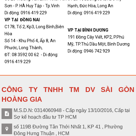
Sơn - P. HÀ Huy Tập - Tp.Vinh
Hạnh, Đức Hòa, Long An
Di động: 0916 419 229
Di động: 0916 419 229
VP TẠI ĐỒNG NAI
C178, Tổ 2, Kp3, Long Bình,Biên
VP TẠI BÌNH DƯƠNG
Hòa
191 Đồng Cây Viết, KP2, P.Phú
Số 14 - Khu Phố 4, Ấp 8, An
Mỹ, TP.Thủ Dầu Một, Bình Dương
Phước, Long Thành,
Di động: 0946 742 929
ĐT: 08 3592 00 62 - Di động:
0916 419 229
CÔNG TY TNHH TM DV SÀI GÒN
HOÀNG GIA
M.S.D.N: 0314060948 - Cấp ngày 13/10/2016, Cấp tại
Sợ kế hoạch đầu tư TP HCM
số 119B Đường Tân Thới Nhất 1, KP 41 , Phường
Đông Hưng Thuận , HCM