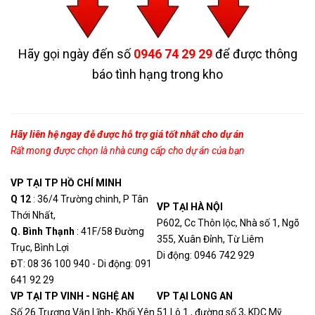
Split Cover for 6x4
2.790.000
FRRASC6YL
Horizontal Right Angle
VND
Fitting
Hãy gọi ngày đến số
0946 74 29 29
để được thông
báo tình hạng trong kho
Hãy liên hệ ngay đễ được hỗ trợ giá tốt nhất cho dự án
Rất mong được chọn là nhà cung cấp cho dự án của bạn
VP TẠI TP HỒ CHÍ MINH
Q 12
: 36/4 Trường chinh, P Tân
VP TẠI HÀ NỘI
Thới Nhất,
P602, Cc Thôn lộc, Nhà số 1, Ngõ
Q. Bình Thạn
h
: 41F/58 Đường
355, Xuân Đỉnh, Từ Liêm
Trục, Bình Lợi
Di động: 0946 742 929
ĐT: 08 36 100 940 - Di động: 091
641 92 29
VP TẠI TP VINH - NGHỆ AN
VP TẠI LONG AN
Số 26 Trương Văn Lĩnh- Khối Yên
51 Lô 1 , đường số 3, KDC Mỹ