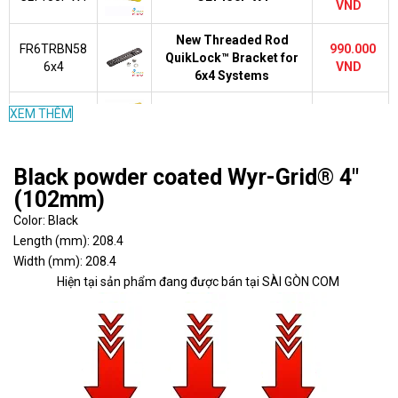
VND
New Threaded Rod
FR6TRBN58
990.000
QuikLock™ Bracket for
6x4
VND
6x4 Systems
340.000
XEM THÊM
FREC6X4YL
6x4 End Cap Fitting
VND
700.000
Black powder coated Wyr-Grid® 4"
FRBC6X4YL
6x4 QuikLock™ Coupler
VND
(102mm)
3-Port Spillout to 1.5"
Color: Black
1.120.000
FRIDT6X4YL
(38mm) Inside Diameter
Length (mm): 208.4
VND
Corrugated Tubing
Width (mm): 208.4
Hiện tại sản phẩm đang được bán tại SÀI GÒN COM
Cover for Spill-Over
1.120.000
FRSPJC46YL
Junction with 4x4 Exit for
VND
6x4 Channel
Split Cover for 6x4
3.290.000
FRTSC6YL
Horizontal Tee Fitting
VND