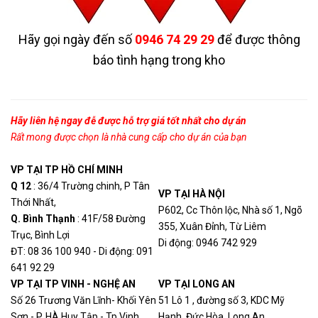
6x4 Horizontal Tee
4.220.000
FRT6X4YL
Fitting
VND
Hãy gọi ngày đến số
0946 74 29 29
để được thông
báo tình hạng trong kho
Hãy liên hệ ngay đễ được hỗ trợ giá tốt nhất cho dự án
Rất mong được chọn là nhà cung cấp cho dự án của bạn
VP TẠI TP HỒ CHÍ MINH
Q 12
: 36/4 Trường chinh, P Tân
VP TẠI HÀ NỘI
Thới Nhất,
P602, Cc Thôn lộc, Nhà số 1, Ngõ
Q. Bình Thạn
h
: 41F/58 Đường
355, Xuân Đỉnh, Từ Liêm
Trục, Bình Lợi
Di động: 0946 742 929
ĐT: 08 36 100 940 - Di động: 091
641 92 29
VP TẠI TP VINH - NGHỆ AN
VP TẠI LONG AN
Số 26 Trương Văn Lĩnh- Khối Yên
51 Lô 1 , đường số 3, KDC Mỹ
Sơn - P. HÀ Huy Tập - Tp.Vinh
Hạnh, Đức Hòa, Long An