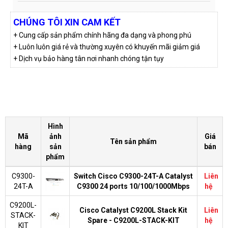
CHÚNG TÔI XIN CAM KẾT
+ Cung cấp sản phẩm chính hãng đa dạng và phong phú
+ Luôn luôn giá rẻ và thường xuyên có khuyến mãi giảm giá
+ Dịch vụ bảo hàng tân nơi nhanh chóng tận tụy
Hình
Mã
ảnh
Giá
Tên sản phẩm
hàng
sản
bán
phẩm
C9300-
Switch Cisco C9300-24T-A Catalyst
Liên
24T-A
C9300 24 ports 10/100/1000Mbps
hệ
C9200L-
Cisco Catalyst C9200L Stack Kit
Liên
STACK-
Spare - C9200L-STACK-KIT
hệ
KIT