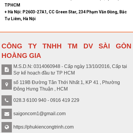
C2960L-
Ethernet ports + 2 SFP Gigabit
TPHCM
hệ
8PS-LL
ports
+ Hà Nội: P2603-27A1, CC Green Star, 234 Phạm Văn Đồng, Bắc
Tư Liêm, Hà Nội
CÔNG TY TNHH TM DV SÀI GÒN
HOÀNG GIA
M.S.D.N: 0314060948 - Cấp ngày 13/10/2016, Cấp tại
Sợ kế hoạch đầu tư TP HCM
số 119B Đường Tân Thới Nhất 1, KP 41 , Phường
Đông Hưng Thuận , HCM
028.3 6100 940 - 0916 419 229
saigoncom1@gmail.com
https://phukiencongtrinh.com