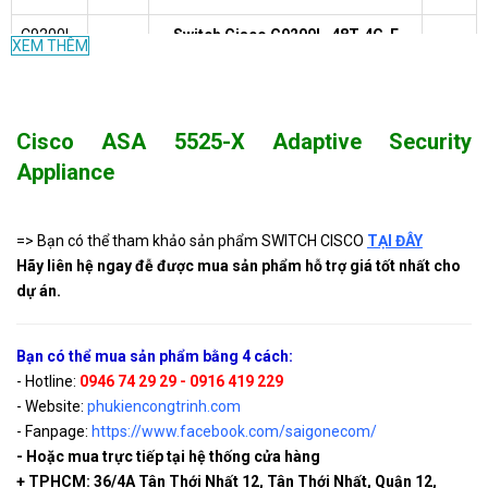
C9200L-
Switch Cisco C9200L-48T-4G-E
XEM THÊM
Liên
48T-4G-
Catalyst 9200L 48-port Data 4x1G
hệ
E
uplink ( chưa bao gồm tùy chọn )
C9200L-
witch Cisco C9200L-24T-4G-E
Liên
Cisco ASA 5525-X Adaptive Security
24T-4G-
Catalyst 9200L 24-port Data 4x1G
hệ
E
uplink ( chưa bao gồm tùy chọn )
Appliance
WS-
Switch Cisco WS-C2960L-24TS-AP
C2960L-
Liên
Catalyst 2960L 24 port GigE, 4 x 1G
=> Bạn có thể tham khảo sản phẩm SWITCH CISCO
TẠI ĐÂY
24TS-
hệ
SFP, LAN Lite
Hãy liên hệ ngay đễ được mua sản phẩm hỗ trợ giá tốt nhất cho
AP
dự án.
WS-
Switch cisco Catalyst 2960L 16
Liên
C2960L-
port GigE, 2 x 1G SFP, LAN Lite
hệ
16TS-LL
Bạn có thể mua sản phẩm bằng 4 cách:
- Hotline:
0946 74 29 29 - 0916 419 229
SG350-
Switch quang Cisco SG350-10SFP-
Liên
- Website:
phukiencongtrinh.com
10SFP-
K9 8 port 10/100/1000Mbps + 2
hệ
- Fanpage:
https://www.facebook.com/saigonecom/
K9-EU
Gigabit copper/SFP
- Hoặc mua trực tiếp tại hệ thống cửa hàng
WS-
Switch Cisco 8 port 10/100/1000
+ TPHCM: 36/4A Tân Thới Nhất 12, Tân Thới Nhất, Quận 12,
Liên