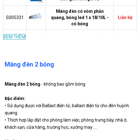
Máng đèn có vòm phản
S005331
quang, bóng led 1 x 18/10L -
Liên hệ
có bóng
Máng đèn có vòm phản
XEM THÊM
PIFC
quang, bóng led1 x 36/18L -
Liên hệ
136L18
có bóng
Máng đèn xương cá âm trần 3
MATL -
Máng đèn 2 bóng
bóng MPE- 6500k-
Liên hệ
320T
1215x605x83mm - có bón
Máng đèn xương cá âm trần 2
Máng đèn 2 bóng
- không bao gồm bóng
MAT -
826.000
bóng MPE - 6500k-
236T
VND
605x300x83mm
Đặc điểm:
• Sử dụng được với Ballast điện tử, ballast điện từ cho đèn huỳnh
MATL-
Bộ máng đèn xương cá 3
Liên hệ
quang.
310T
bóng-6500k-605x600x83mm
• Thích hợp lắp đặt cho phòng làm việc, phòng trưng bày, nhà ở,
khách sạn, cửa hàng, trường học, xưởng may ....
EBT-
Máng đèn điện tử 1.2m chân
Liên hệ
236-BL
màu xanh dương