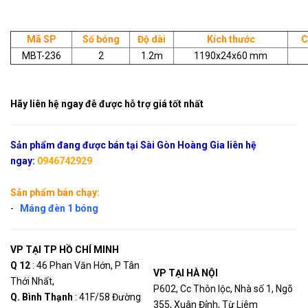
Mã SP
Số bóng
Độ dài
Kích thước
C
MBT-236
2
1.2m
1190x24x60 mm
Hãy liên hệ ngay đễ được hỗ trợ giá tốt nhất
Sản phẩm đang được bán tại Sài Gòn Hoàng Gia liên hệ
ngay:
0946742929
Sản phẩm bán chạy:
-
Máng đèn 1 bóng
VP TẠI TP HỒ CHÍ MINH
Q 12
: 46 Phan Văn Hớn, P Tân
VP TẠI HÀ NỘI
Thới Nhất,
P602, Cc Thôn lộc, Nhà số 1, Ngõ
Q. Bình Thạn
h
: 41F/58 Đường
355, Xuân Đỉnh, Từ Liêm