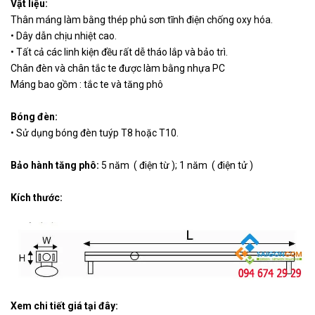
Vật liệu:
230.000
Thân máng làm bằng thép phủ sơn tĩnh điện chống oxy hóa.
EBT
Máng đèn Batten điện tử
VND
• Dây dẫn chịu nhiệt cao.
• Tất cả các linh kiện đều rất dễ tháo lắp và bảo trì.
Chân đèn và chân tắc te được làm bằng nhựa PC
Máng bao gồm : tắc te và tăng phô
Bóng đèn:
• Sử dụng bóng đèn tuýp T8 hoặc T10.
Bảo hành tăng phô:
5 năm ( điện từ ); 1 năm ( điện tử )
Kích thước:
Xem chi tiết giá tại đây: