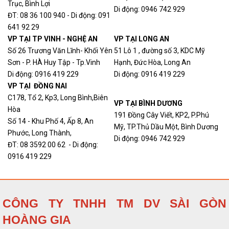
Trục, Bình Lợi
Di động: 0946 742 929
ĐT: 08 36 100 940 - Di động: 091
641 92 29
VP TẠI TP VINH - NGHỆ AN
VP TẠI LONG AN
Số 26 Trương Văn Lĩnh- Khối Yên
51 Lô 1 , đường số 3, KDC Mỹ
Sơn - P. HÀ Huy Tập - Tp.Vinh
Hạnh, Đức Hòa, Long An
Di động: 0916 419 229
Di động: 0916 419 229
VP TẠI ĐỒNG NAI
C178, Tổ 2, Kp3, Long Bình,Biên
VP TẠI BÌNH DƯƠNG
Hòa
191 Đồng Cây Viết, KP2, P.Phú
Số 14 - Khu Phố 4, Ấp 8, An
Mỹ, TP.Thủ Dầu Một, Bình Dương
Phước, Long Thành,
Di động: 0946 742 929
ĐT: 08 3592 00 62 - Di động:
0916 419 229
CÔNG TY TNHH TM DV SÀI GÒN
HOÀNG GIA