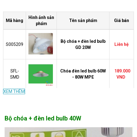
Hình ảnh sản
Mã hàng
Tên sản phẩm
Giá bán
phẩm
Bộ chóa + đèn led bulb
S005209
Liên hệ
GD 20W
SFL-
Chóa đèn led bulb 60W
189.000
SMD
- 80W MPE
VND
XEM THÊM
Chóa đèn led bulb 50W
RPL-50
Liên hệ
MPE
Bộ chóa + đèn led bulb 40W
Chóa đèn led bulb 40W
RPL-40
Liên hệ
MPE