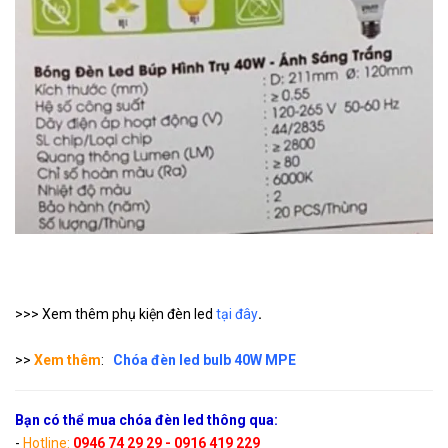
Chóa đèn led bulb 30W
RPL-30
Liên hệ
MPE
>>> Xem thêm phụ kiện đèn led
tại đây
.
>>
Xem thêm
:
Chóa đèn led bulb 40W MPE
Bạn có thể mua chóa đèn led thông qua:
-
Hotline:
0946 74 29 29 - 0916 419 229