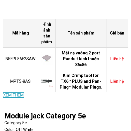
Hình
ảnh
Mã hàng
Tên sản phẩm
Giá bán
sản
phẩm
Mặt nạ vuông 2 port
NKFPL86F2SAW
Panduit kich thuớc
Liên hệ
86x86
Kìm Crimp tool for
MPT5-8AS
TX6™ PLUS and Pan-
Liên hệ
Plug™ Modular Plugs.
XEM THÊM
Hộp 100 đầu bấm mạng
SP688-C
Liên hệ
Panduit CAT6 SP688-C
Module jack Category 5e
Đầu bấm mạng Panduit
MP588-C
Liên hệ
CAT5E UTP MP588-C
Category 5e
Color: Off White