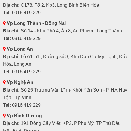
Địa chỉ:
C178, Tổ 2, Kp3, Long Bình,Biên Hòa
Tel:
0916 419 229
Vp Long Thành - Đồng Nai
Địa chỉ:
Số 14 - Khu Phố 4, Ấp 8, An Phước, Long Thành
Tel:
0916 419 229
Vp Long An
Địa chỉ:
Lô A1-51 , Đường số 3, Khu Dân Cư Mỹ Hạnh, Đức
Hòa, Long An
Tel:
0916 419 229
Vp Nghệ An
Địa chỉ:
Số 26 Trương Văn Lĩnh- Khối Yên Sơn - P. HÀ Huy
Tập - Tp.Vinh
Tel:
0916 419 229
Vp Bình Dương
Địa chỉ:
191 Đồng Cây Viết, KP2, P.Phú Mỹ, TP.Thủ Dầu
Một, Bình Dương