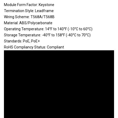
Nhân mạng Panduit
210.000
Module Form Factor: Keystone
NK6X88MBU
Cat6a NK6X88MBU
VND
Termination Style: Leadframe
Wiring Scheme: T568A/T568B
NK6TMRD - Nhân mạng
120.000
NK6TMRD
Material: ABS/Polycarbonate
Panduit CAT6 (Đỏ)
VND
Operating Temperature: 14°F to 140°F (-10°C to 60°C)
NK6TMIW - Nhân mạng
Storage Temperature: -40°F to 158°F (-40°C to 70°C)
120.000
NK6TMIW
Panduit CAT6 (Off
Standards: PoE, PoE+
VND
white)
RoHS Compliancy Status: Compliant
NK6TMBU - Nhân mạng
NK6TMBU
Liên hệ
CAT6 Panduit (Xanh)