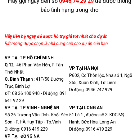
Hãy gọi ngày đến số
0946 74 29 29
để được thông
báo tình hạng trong kho
Hãy liên hệ ngay đễ được hỗ trợ giá tốt nhất cho dự án
Rất mong được chọn là nhà cung cấp cho dự án của bạn
VP TẠI TP HỒ CHÍ MINH
Q 12
: 46 Phan Văn Hớn, P Tân
VP TẠI HÀ NỘI
Thới Nhất,
P602, Cc Thôn lộc, Nhà số 1, Ngõ
Q. Bình Thạn
h
: 41F/58 Đường
355, Xuân Đỉnh, Từ Liêm
Trục, Bình Lợi
Di động: 0946 742 929
ĐT: 08 36 100 940 - Di động: 091
641 92 29
VP TẠI TP VINH - NGHỆ AN
VP TẠI LONG AN
Số 26 Trương Văn Lĩnh- Khối Yên
51 Lô 1 , đường số 3, KDC Mỹ
Sơn - P. HÀ Huy Tập - Tp.Vinh
Hạnh, Đức Hòa, Long An
Di động: 0916 419 229
Di động: 0916 419 229
VP TẠI ĐỒNG NAI