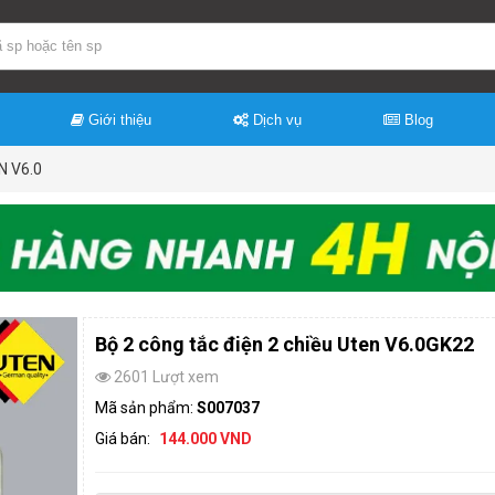
Giới thiệu
Dịch vụ
Blog
N V6.0
Bộ 2 công tắc điện 2 chiều Uten V6.0GK22
2601 Lượt xem
Mã sản phẩm:
S007037
Giá bán:
144.000 VND