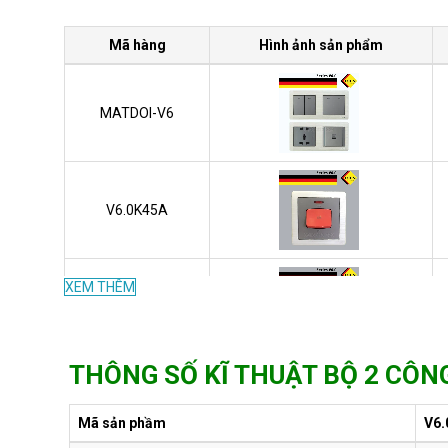
Mã hàng
Hình ảnh sản phẩm
MATDOI-V6
V6.0K45A
XEM THÊM
V6.0G-1D/J
THÔNG SỐ KĨ THUẬT BỘ 2 CÔNG
V6.0G-1DH
Mã sản phầm
V6.