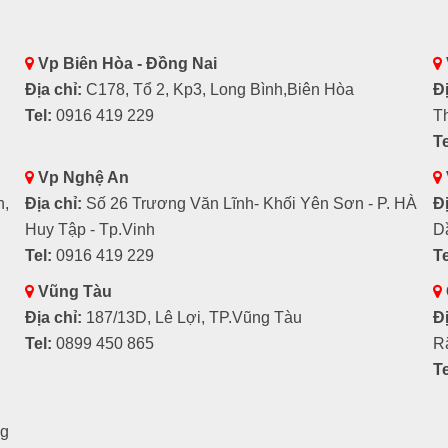
Vp Biên Hòa - Đồng Nai
Địa chỉ:
C178, Tổ 2, Kp3, Long Bình,Biên Hòa
Đị
Tel:
0916 419 229
T
Te
Vp Nghệ An
h,
Địa chỉ:
Số 26 Trương Văn Lĩnh- Khối Yên Sơn - P. HÀ
Đị
Huy Tập - Tp.Vinh
D
Tel:
0916 419 229
Te
Vũng Tàu
Địa chỉ:
187/13D, Lê Lợi, TP.Vũng Tàu
Đị
Tel:
0899 450 865
R
Te
ng