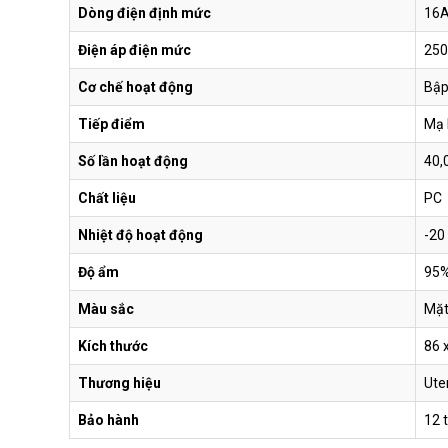
Dòng điện định mức
16
Điện áp điện mức
250
V6.0G-1DS
Cơ chế hoạt động
Bập
Tiếp điểm
Mạ 
V6.0G-1DG
Số lần hoạt động
40,
Chất liệu
PC 
Nhiệt độ hoạt động
-20
V6.0-TELPC
Độ ẩm
95
Màu sắc
Mặt
V6.0-TVPC
Kích thước
86 
Thương hiệu
Ute
Bảo hành
12 