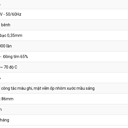
A
V - 50/60Hz
Chiết áp quạt UTEN V6.0G-1DS
 bênh
bạc 0,35mm
Chiết áp đèn UTEN V6.0G-1DG
000 lần
- Đồng tím 65%
 ~ 70 độ C
Bộ ổ cắm mạng- ổ cắm thoại UTEN V6.0-TELPC
%
 công tắc màu ghi, mặt viền ốp nhôm xước mầu sáng
Bộ ổ cắm ti vi - ổ cắm thoại UTEN V6.0-TVPC
x 86mm
n
tháng