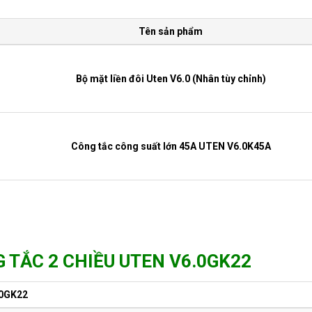
Tên sản phẩm
Bộ mặt liền đôi Uten V6.0 (Nhân tùy chỉnh)
Công tắc công suất lớn 45A UTEN V6.0K45A
Công tắc thẻ từ 30A UTEN V6.0G-1D/J
 TẮC 2 CHIỀU UTEN V6.0GK22
Công tắc cảm biến co thể UTEN V6.0G-1DH
0GK22