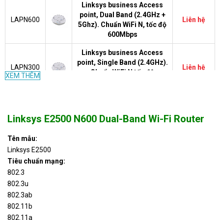
Linksys business Access
point, Dual Band (2.4GHz +
LAPN600
Liên hệ
5Ghz). Chuẩn WiFi N, tốc độ
600Mbps
Linksys business Access
point, Single Band (2.4GHz).
LAPN300
Liên hệ
Chuẩn WiFi N tốc độ
XEM THÊM
300Mbps
Linksys RE6400 AC1200
RE6400
BOOST EX Wi-Fi Range
Liên hệ
Linksys E2500 N600 Dual-Band Wi-Fi Router
Extender
LINKSYS RE7000 MAX-
Tên mẫu:
RE7000
STREAM™ AC1900+ WI-FI
Liên hệ
Linksys E2500
RANGE EXTENDER
Tiêu chuẩn mạng:
802.3
LINKSYS RE4100W WIFI
RE4100W
Liên hệ
802.3u
RANGE EXTENDER,N600
802.3ab
Linksys RE3000W N300
802.11b
RE3000W
Liên hệ
Wireless Range Extender
802.11a