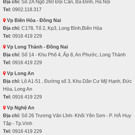
Địa chỉ:
Số 2A Ngõ 260 Đội Cấn, Ba Đình, Hà Nội
Tel:
0902.118.317
Vp Biên Hòa - Đồng Nai
Địa chỉ:
C178, Tổ 2, Kp3, Long Bình,Biên Hòa
Tel:
0916 419 229
Vp Long Thành - Đồng Nai
Địa chỉ:
Số 14 - Khu Phố 4, Ấp 8, An Phước, Long Thành
Tel:
0916 419 229
Vp Long An
Địa chỉ:
Lô A1-51 , Đường số 3, Khu Dân Cư Mỹ Hạnh, Đức
Hòa, Long An
Tel:
0916 419 229
Vp Nghệ An
Địa chỉ:
Số 26 Trương Văn Lĩnh- Khối Yên Sơn - P. HÀ Huy
Tập - Tp.Vinh
Tel:
0916 419 229