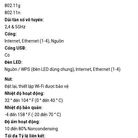
802.11g
LINKSYS VELOP WHW0302
WHW0302
Liên hệ
802.11n
AC4400 2PK (bộ 2 chiếc)
Dải tần số vô tuyến:
LINKSYS VELOP WHW0301
6.487.000
2,4 & 5GHz
WHW0301
AC2200 1PK
VND
Cổng:
Internet, Ethernet (1-4), Nguồn
Cổng USB:
Có
Đèn LED:
Nguồn / WPS (Đèn LED dùng chung), Internet, Ethernet (1-4)
Nút:
Đặt lại, thiết lập Wi-Fi được bảo vệ
Nhiệt độ hoạt động:
32 ° đến 104 ° F (0 ° đến 40 ° C)
Nhiệt độ bảo quản:
-4 đến 158 ° F (-20 đến 70 ° C)
Độ ẩm hoạt động:
10 đến 80% Noncondensing
Tối đa
Tỷ lệ liên kết: