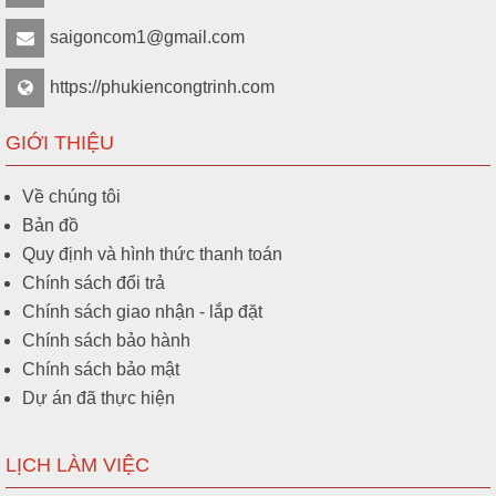
saigoncom1@gmail.com
SMB65L-
Attomat RCCB 2P 16A,
Liên hệ
32C16/2
30mA SMB65L-32C16/2
https://phukiencongtrinh.com
GIỚI THIỆU
Về chúng tôi
Bản đồ
Quy định và hình thức thanh toán
Chính sách đổi trả
Chính sách giao nhận - lắp đặt
Chính sách bảo hành
Chính sách bảo mật
Dự án đã thực hiện
LỊCH LÀM VIỆC