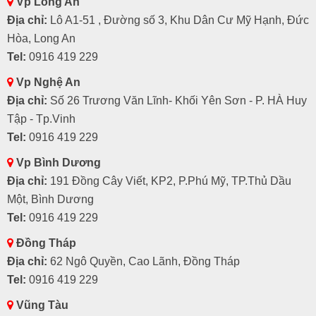
Vp Long An
Địa chỉ:
Lô A1-51 , Đường số 3, Khu Dân Cư Mỹ Hạnh, Đức
Hòa, Long An
Tel:
0916 419 229
Vp Nghệ An
Địa chỉ:
Số 26 Trương Văn Lĩnh- Khối Yên Sơn - P. HÀ Huy
Tập - Tp.Vinh
Tel:
0916 419 229
Vp Bình Dương
Địa chỉ:
191 Đồng Cây Viết, KP2, P.Phú Mỹ, TP.Thủ Dầu
Một, Bình Dương
Tel:
0916 419 229
Đồng Tháp
Địa chỉ:
62 Ngô Quyền, Cao Lãnh, Đồng Tháp
Tel:
0916 419 229
Vũng Tàu