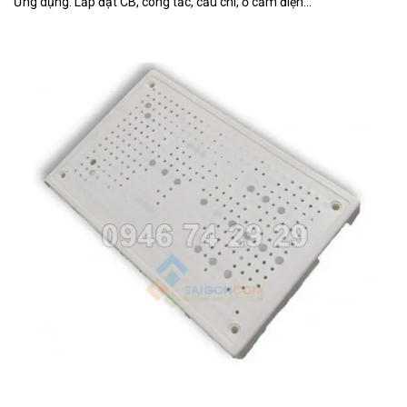
Ứng dụng: Lắp đặt CB, công tắc, cầu chì, ổ cắm điện...
Táp lô điện nhựa
Liên
S004612
13x18
hệ
Táp lô điện nhựa
Liên
S004608
11x18
hệ
Táp lô điện nhựa
Liên
S004606
8x20
hệ
Táp lô điện nhựa
Liên
S004605
8x16
hệ