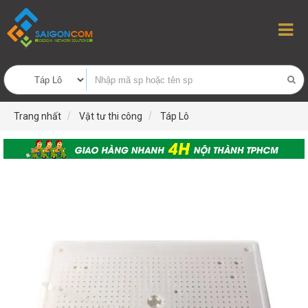
Trang nhất
Vật tư thi công
Táp Lô