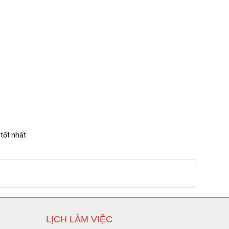
.5- 1 lớp thép D5 Xây tường
Liên hệ
.5- 1 lớp thép D5 Xây tường
Liên hệ
.5- 1 lớp thép D5 Xây tường
Liên hệ
 tốt nhất
5- 1 lớp thép D5 Xây tường
Liên hệ
LỊCH LÀM VIỆC