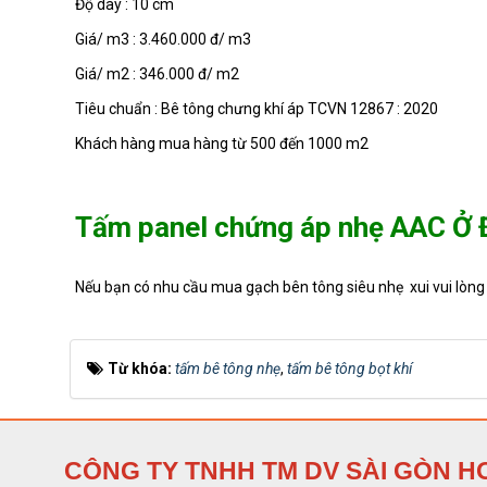
Độ dày : 10 cm
Giá/ m3 : 3.460.000 đ/ m3
ELP-B3.5-2206020
Giá/ m2 : 346.000 đ/ m2
Tiêu chuẩn : Bê tông chưng khí áp TCVN 12867 : 2020
Khách hàng mua hàng từ 500 đến 1000 m2
ELP-B3.5-2206015
Tấm panel chứng áp nhẹ AAC Ở
ELP-B3.5-2206010
Nếu bạn có nhu cầu mua gạch bên tông siêu nhẹ xui vui lòng
Từ khóa:
tấm bê tông nhẹ
,
tấm bê tông bọt khí
ELP-B3.5-2206075
CÔNG TY TNHH TM DV SÀI GÒN H