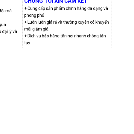
CHÚNG TÔI XIN CAM KẾT
+ Cung cấp sản phẩm chính hãng đa dạng và
 đổi mà
phong phú
+ Luôn luôn giá rẻ và thường xuyên có khuyến
qua
mãi giảm giá
đại lý và
+ Dịch vụ bảo hàng tân nơi nhanh chóng tận
tụy