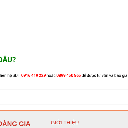
Tấm panel (> 2200 đến 3300 )x600x200mm - ELP-B3
Tấm panel (> 2200 đến 3300 )x600x150mm - ELP-B3
 ĐÂU?
Tấm panel (> 2200 đến 3300 )x600x100mm - ELP-B3
 liên hệ SDT
0916 419 229
hoặc
0899 450 865
để được tư vấn và báo giá
Tấm panel (> 2200 đến 3000 )x600x75mm - ELP-B3.
GIỚI THIỆU
OÀNG GIA