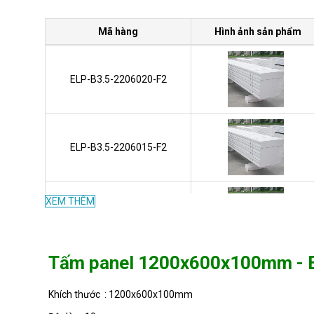
Mã hàng
Hình ảnh sản phẩm
ELP-B3.5-2206020-F2
ELP-B3.5-2206015-F2
XEM THÊM
ELP-B3.5-2206010-F2
Tấm panel 1200x600x100mm - EL
ELP-B3.5-2206075-F2
Khích thước : 1200x600x100mm