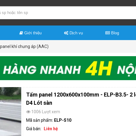
Giới thiệu
Dịch vụ
Blog
panel khí chưng áp (AAC)
Tấm panel 1200x600x100mm - ELP-B3.5- 2 l
D4 Lót sàn
1006 Lượt xem
Mã sản phẩm:
ELP-S10
Giá bán:
Liên hệ