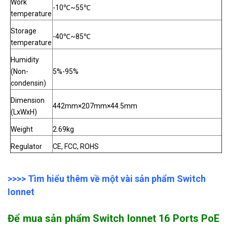
Work
-10℃~55℃
temperature
Storage
-40℃~85℃
temperature
Humidity
(Non-
5%-95%
condensin)
Dimension
442mm×207mm×44.5mm
(LxWxH)
Weight
2.69kg
Regulator
CE, FCC, ROHS
>>>> Tìm hiểu thêm về một vài sản phẩm Switch
Ionnet
Để mua sản phẩm Switch Ionnet 16 Ports PoE