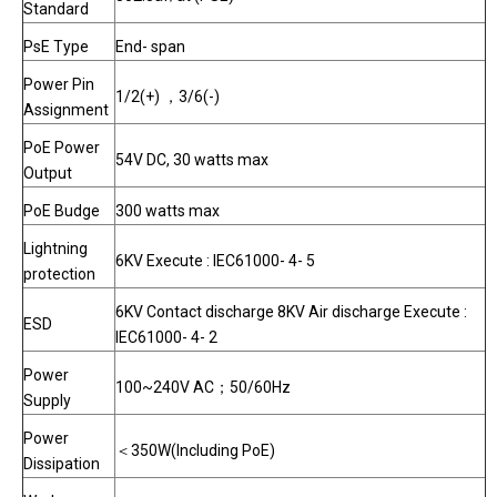
Standard
PsE Type
End- span
Power Pin
1/2(+) ，3/6(-)
Assignment
PoE Power
54V DC, 30 watts max
Output
PoE Budge
300 watts max
Lightning
6KV Execute : IEC61000- 4- 5
protection
6KV Contact discharge 8KV Air discharge Execute :
ESD
IEC61000- 4- 2
Power
100~240V AC；50/60Hz
Supply
Power
＜350W(Including PoE)
Dissipation