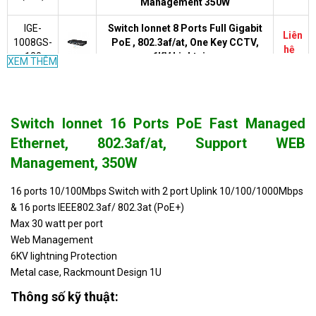
Management 350W
IGE-
Switch Ionnet 8 Ports Full Gigabit
Liên
1008GS-
PoE , 802.3af/at, One Key CCTV,
hệ
120
6KV Lightning
XEM THÊM
IFE-
Switch ionnet 8 Ports 10/100Base-
Liên
1008G-
TX (PoE) Ethernet
hệ
120
Switch Ionnet 16 Ports PoE Fast Managed
IGE-
Switch ionnet 4 Ports Full Gigabit
Liên
Ethernet, 802.3af/at, Support WEB
604(60)
PoE , 802.3af/at, One Key CCTV
hệ
Management, 350W
Switch ionnet 24 Ports PoE Full
IGS-
16 ports 10/100Mbps Switch with 2 port Uplink 10/100/1000Mbps
Gigabit Managed Ethernet ,
Liên
2824W
802.3af/at, 6KV Lightning
hệ
& 16 ports IEEE802.3af/ 802.3at (PoE+)
(450)
Protection, 480W
Max 30 watt per port
Web Management
Switch ionnet 24 Ports PoE
IFS-
6KV lightning Protection
Managed Ethernet Switch,
Liên
2824W
Metal case, Rackmount Design 1U
802.3af/at, WEB Management, 6KV
hệ
(450)
Lightning Protection, 480W
Thông số kỹ thuật:
Switch ionnet 24 Ports PoE Fast