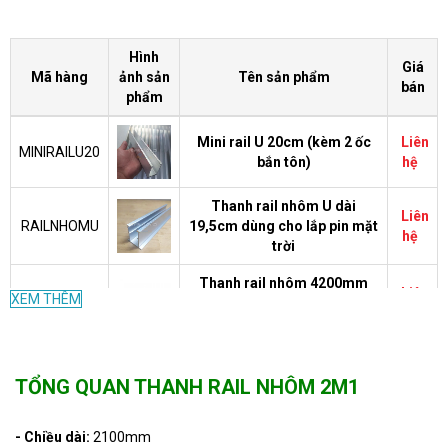
Hình
Giá
Mã hàng
ảnh sản
Tên sản phẩm
bán
phẩm
Mini rail U 20cm (kèm 2 ốc
Liên
MINIRAILU20
bắn tôn)
hệ
Thanh rail nhôm U dài
Liên
RAILNHOMU
19,5cm dùng cho lắp pin mặt
hệ
trời
Thanh rail nhôm 4200mm
Liên
XEM THÊM
RAIL-4m2
cho lắp đặt pin năng lượng
hệ
mặt trời
TỔNG QUAN THANH RAIL NHÔM 2M1
- Chiều dài:
2100mm