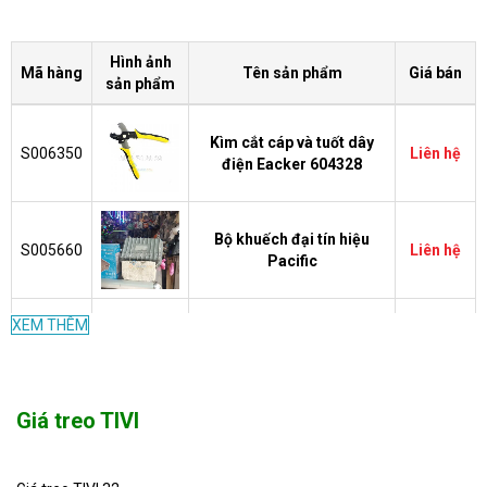
Hình ảnh
Mã hàng
Tên sản phẩm
Giá bán
sản phẩm
Kìm cắt cáp và tuốt dây
S006350
Liên hệ
điện Eacker 604328
Bộ khuếch đại tín hiệu
S005660
Liên hệ
Pacific
XEM THÊM
Kìm tuốt đầu dây điện loại
186.000
S001469
tốt
VND
Giá treo TIVI
186.000
S001468
Kìm cắt điện
VND