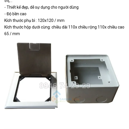
thị,...
Đế sắt dùng cho ổ cắm âm
40.000
F115
sàn F115
VND
- Thiết kế đẹp, dễ sự dụng cho người dùng
- Độ bền cao
Kích thước phụ bì : 120x120 / mm
FCA
Ổ cắm âm sàn FCA
Liên hệ
Kích thước hộp dưới cùng: chiều dài 110x chiều rộng 110x chiều cao
65 / mm
FB
Ổ cắm âm sàn FB
Liên hệ
617.500
FA
Ổ cắm âm sàn FA
VND