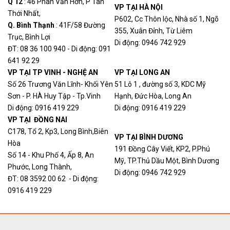
Q 12
: 46 Phan Văn Hớn, P Tân
VP TẠI HÀ NỘI
Thới Nhất,
P602, Cc Thôn lộc, Nhà số 1, Ngõ
Q. Bình Thạn
h
: 41F/58 Đường
355, Xuân Đỉnh, Từ Liêm
Trục, Bình Lợi
Di động: 0946 742 929
ĐT: 08 36 100 940 - Di động: 091
641 92 29
VP TẠI TP VINH - NGHỆ AN
VP TẠI LONG AN
Số 26 Trương Văn Lĩnh- Khối Yên
51 Lô 1 , đường số 3, KDC Mỹ
Sơn - P. HÀ Huy Tập - Tp.Vinh
Hạnh, Đức Hòa, Long An
Di động: 0916 419 229
Di động: 0916 419 229
VP TẠI ĐỒNG NAI
C178, Tổ 2, Kp3, Long Bình,Biên
VP TẠI BÌNH DƯƠNG
Hòa
191 Đồng Cây Viết, KP2, P.Phú
Số 14 - Khu Phố 4, Ấp 8, An
Mỹ, TP.Thủ Dầu Một, Bình Dương
Phước, Long Thành,
Di động: 0946 742 929
ĐT: 08 3592 00 62 - Di động:
0916 419 229