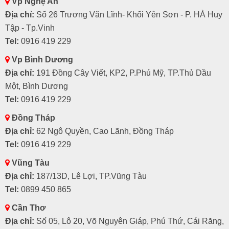
Vp Nghệ An
Địa chỉ:
Số 26 Trương Văn Lĩnh- Khối Yên Sơn - P. HÀ Huy
Tập - Tp.Vinh
Tel:
0916 419 229
Vp Bình Dương
Địa chỉ:
191 Đồng Cây Viết, KP2, P.Phú Mỹ, TP.Thủ Dầu
Một, Bình Dương
Tel:
0916 419 229
Đồng Tháp
Địa chỉ:
62 Ngô Quyền, Cao Lãnh, Đồng Tháp
Tel:
0916 419 229
Vũng Tàu
Địa chỉ:
187/13D, Lê Lợi, TP.Vũng Tàu
Tel:
0899 450 865
Cần Thơ
Địa chỉ:
Số 05, Lô 20, Võ Nguyên Giáp, Phú Thứ, Cái Răng,