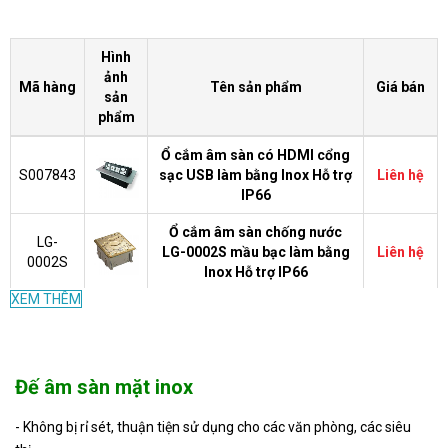
Hình
ảnh
Mã hàng
Tên sản phẩm
Giá bán
sản
phẩm
Ổ cắm âm sàn có HDMI cổng
S007843
sạc USB làm bằng Inox Hỗ trợ
Liên hệ
IP66
Ổ cắm âm sàn chống nước
LG-
LG-0002S mầu bạc làm bằng
Liên hệ
0002S
Inox Hỗ trợ IP66
XEM THÊM
Ổ cắm điện âm sàn Đồng Thau
TK-
gồm đế kim loại kích thước
Liên hệ
0001G
100x100x55mm
Đế âm sàn mặt inox
4.600
FP
Nút che trơn âm sàn FP
VND
- Không bị rỉ sét, thuận tiện sử dụng cho các văn phòng, các siêu