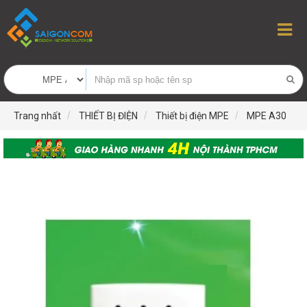
Trang nhất
THIẾT BỊ ĐIỆN
Thiết bị điện MPE
MPE A30