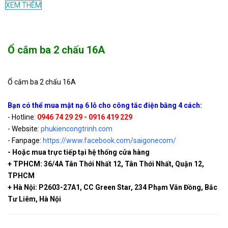
XEM THÊM
Dimmer đèn LED 1200W
90.000
AV1200
MPE AV1200
VND
Ổ cắm ba 2 chấu 16A
Dimmer đèn LED 800W
59.000
AV800
MPE AV800
VND
Ổ cắm ba 2 chấu 16A
Bạn có thể mua mặt nạ 6 lỗ cho công tắc điện bằng 4 cách:
Dimmer quạt MPE
59.000
- Hotline:
0946 74 29 29 - 0916 419 229
AV600M
AV600M
VND
- Website:
phukiencongtrinh.com
- Fanpage:
https://www.facebook.com/saigonecom/
- Hoặc mua trực tiếp tại hệ thống cửa hàng
Nút nhấn chuông 3A MPE
22.000
+ TPHCM: 36/4A Tân Thới Nhất 12, Tân Thới Nhất, Quận 12,
A30MBP
A30MBP
VND
TPHCM
+ Hà Nội: P2603-27A1, CC Green Star, 234 Phạm Văn Đồng, Bắc
Tư Liêm, Hà Nội
A30P
Nắp che trơn MPE A30P
0 VND