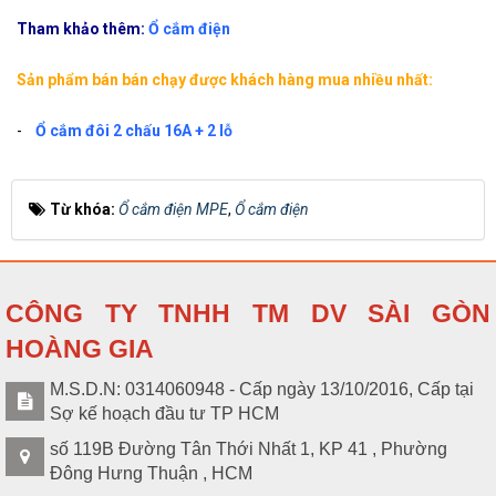
Tham khảo thêm:
Ổ cắm điện
Đèn báo pha màu đỏ MPE
15.000
Sản phẩm bán bán chạy được khách hàng mua nhiều nhất:
A30NRD
A30NRD
VND
-
Ổ cắm đôi 2 chấu 16A + 2 lỗ
Từ khóa:
Ổ cắm điện MPE
,
Ổ cắm điện
CÔNG TY TNHH TM DV SÀI GÒN
HOÀNG GIA
M.S.D.N: 0314060948 - Cấp ngày 13/10/2016, Cấp tại
Sợ kế hoạch đầu tư TP HCM
số 119B Đường Tân Thới Nhất 1, KP 41 , Phường
Đông Hưng Thuận , HCM