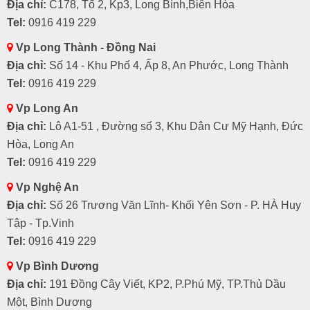
Địa chỉ:
C178, Tổ 2, Kp3, Long Bình,Biên Hòa
Tel:
0916 419 229
Vp Long Thành - Đồng Nai
Địa chỉ:
Số 14 - Khu Phố 4, Ấp 8, An Phước, Long Thành
Tel:
0916 419 229
Vp Long An
Địa chỉ:
Lô A1-51 , Đường số 3, Khu Dân Cư Mỹ Hạnh, Đức
Hòa, Long An
Tel:
0916 419 229
Vp Nghệ An
Địa chỉ:
Số 26 Trương Văn Lĩnh- Khối Yên Sơn - P. HÀ Huy
Tập - Tp.Vinh
Tel:
0916 419 229
Vp Bình Dương
Địa chỉ:
191 Đồng Cây Viết, KP2, P.Phú Mỹ, TP.Thủ Dầu
Một, Bình Dương