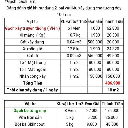
#Gạch_cách_âm,
Bảng đánh giá khi sự dụng 2 loại vật liệu xây dựng cho tường dày
100mm
Vật tư
KL vật tư/ 1m2
Đơn Giá
Thành Tiền
Gạch xây truyền thống ( Viên )
61 viên
1.030
62.830
Xi măng ( Kg )
10.7 kg
1.900
20.330
Cát xây dựng
0.04 m3
500.000
20.000
Xi măng tô
12.8 kg
1.900
24.320
Cát tô
0.09 m3
550.000
49.500
Tô 1 Mặt trong
1 m2
80.000
80.000
Tô 1 Mặt ngoài
1 m2
80.000
80.000
Nhân công xây
1 m2
150.000
150.000
Tổng Tiền
486.980
Thời gian xây dựng / 1 ngày
10 m2
Vật tư
KL vật tư/ 1m2
Đơn Giá
Thành Tiền
Gạch bê tông nhẹ
8 Viên
22.000
176.000
Vữa trộn sẵn
5 kg
5.200
26.000
Bột bã Skimcout
5 kg
9.600
48.000