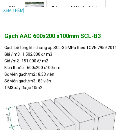
SCL-
Tấm panel 1 lớp lưới thép,
XEM THÊM
Liên hệ
T20
xây tường 20cm
SCL-
Tấm panel 1 lớp lưới thép
Gạch AAC 600x200 x100mm SCL-B3
Liên hệ
T15
xây tường 15cm
Gạch bê tông khí chưng áp SCL-3.5MPa theo TCVN 7959:2011
Giá / m3 : 1.502.000 đ/ m3
SCL-
Tấm panel 1 lớp lưới thép ,
351.000
Giá /m2 : 151.000 đ/ m2
T10
xây tường 120x60x10cm
VND
Kích thước : 600x200 x100mm
Số viên gạch/m2 : 8,33 viên
SCL-
Gạch AAC 600x200 x200mm
37.600
Số viên gạch/m3 : 83 viên
B4-
SCL-B4
VND
1 M3 xây được 10m2
602020
SCL-
Gạch AAC 600x200 x150mm
28.200
B4-
SCL-B4
VND
602015
SCL-
Gạch AAC 600x200 x100mm
B4-
Liên hệ