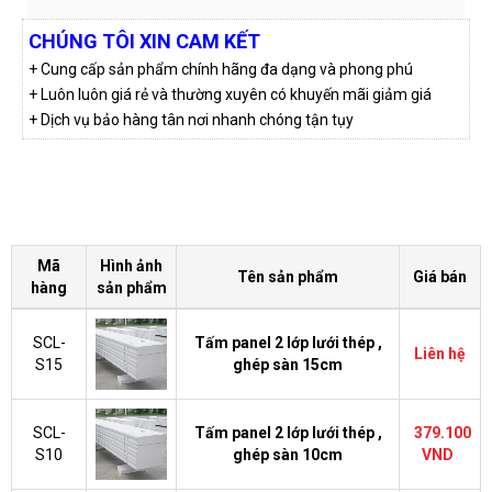
CHÚNG TÔI XIN CAM KẾT
+ Cung cấp sản phẩm chính hãng đa dạng và phong phú
+ Luôn luôn giá rẻ và thường xuyên có khuyến mãi giảm giá
+ Dịch vụ bảo hàng tân nơi nhanh chóng tận tụy
Mã
Hình ảnh
Tên sản phẩm
Giá bán
hàng
sản phẩm
SCL-
Tấm panel 2 lớp lưới thép ,
Liên hệ
S15
ghép sàn 15cm
SCL-
Tấm panel 2 lớp lưới thép ,
379.100
S10
ghép sàn 10cm
VND