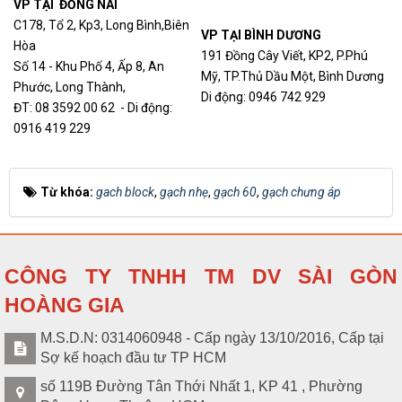
VP TẠI ĐỒNG NAI
C178, Tổ 2, Kp3, Long Bình,Biên
VP TẠI BÌNH DƯƠNG
Hòa
191 Đồng Cây Viết, KP2, P.Phú
Số 14 - Khu Phố 4, Ấp 8, An
Mỹ, TP.Thủ Dầu Một, Bình Dương
Phước, Long Thành,
Di động: 0946 742 929
ĐT: 08 3592 00 62 - Di động:
0916 419 229
Từ khóa:
gach block
,
gạch nhẹ
,
gạch 60
,
gạch chưng áp
CÔNG TY TNHH TM DV SÀI GÒN
HOÀNG GIA
M.S.D.N: 0314060948 - Cấp ngày 13/10/2016, Cấp tại
Sợ kế hoạch đầu tư TP HCM
số 119B Đường Tân Thới Nhất 1, KP 41 , Phường