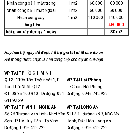
Nhân công bả 1 mặt trong
1 m2
60.000
60.000
Nhân công bả 1 mặt Ngoài
1 m2
60.000
60.000
Nhân công xây
1 m2
110.000
110.000
Tổng tiền
480.000
hời gian xây dựng / 1 ngày
30 m2
Hãy liên hệ ngay đễ được hỗ trợ giá tốt nhất cho dự án
Rất mong được chọn là nhà cung cấp cho dự án của bạn
VP TẠI TP HỒ CHÍ MINH
Q 12
: 119b Tân Thới nhất 1, P
VP TẠI Hải Phòng
Tân Thới Nhất, Q12
Lê Chân, Hải Phòng
ĐT: 08 36 100 940 - Di động: 091
Di động: 0946 742 929
641 92 29
VP TẠI TP VINH - NGHỆ AN
VP TẠI LONG AN
Số 26 Trương Văn Lĩnh- Khối Yên
51 Lô 1 , đường số 3, KDC Mỹ
Sơn - P. HÀ Huy Tập - Tp.Vinh
Hạnh, Đức Hòa, Long An
Di động: 0916 419 229
Di động: 0916 419 229