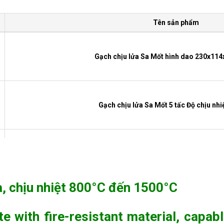
Tên sản phẩm
Gạch chịu lửa Sa Mốt hình dao 230x1
Gạch chịu lửa Sa Mốt 5 tấc Độ chịu nhi
Bột Sa Mốt vàng Độ chịu nhiệt 15
a, chịu nhiệt 800°C đến 1500°C
Bột Sa Mốt trắng Độ chịu nhiệt 1
e with fire-resistant material, capab