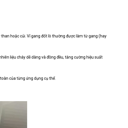
00x200x260mm
Liên hệ
ư than hoặc củi. Vỉ gang đốt lò thường được làm từ gang (hay
hật
Liên hệ
p nhiên liệu cháy dễ dàng và đồng đều, tăng cường hiệu suất
0x114x65mm
Liên hệ
n toàn của từng ứng dụng cụ thể.
hiệt 1400°C
Liên hệ