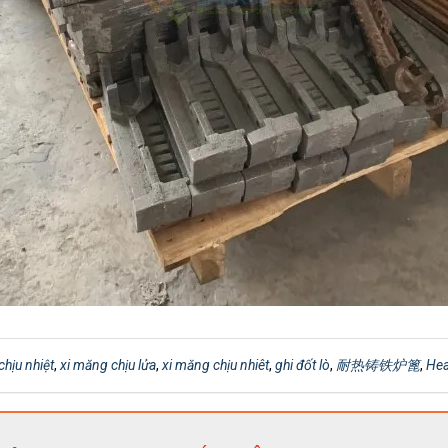
 chịu nhiệt
,
xi măng chịu lửa
,
xi măng chịu nhiêt
,
ghi đốt lò
,
耐热铸铁炉篦
,
Hea