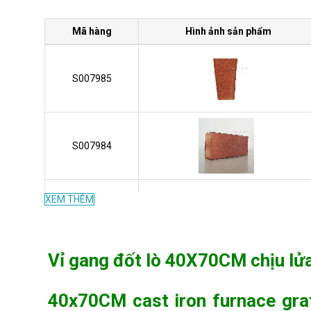
Mã hàng
Hình ảnh sản phẩm
S007985
S007984
XEM THÊM
S007983
Vỉ gang đốt lò 40X70CM chịu lử
S007982
40x70CM cast iron furnace grat