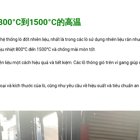
Gạch chịu lửa cao nhôm treo 50% KT 3
0°C到1500°C的高温
 thống lò đốt nhiên liệu, nhất là trong các lò sử dụng nhiên liệu rắn nh
Gạch xốp cách nhiệt hình chữ n
 chịu nhiệt 800°C đến 1500°C và chống mài mòn tốt.
iên liệu một cách hiệu quả và tiết kiệm. Các lỗ thông gió trên vỉ gang giú
Gạch xốp hồng cách nhiệt Quy cách 23
 loại và kích thước của lò, cũng như yêu cầu về hiệu suất và tiêu chuẩn a
Gạch xốp cách nhiệt hình búa Độ chịu n