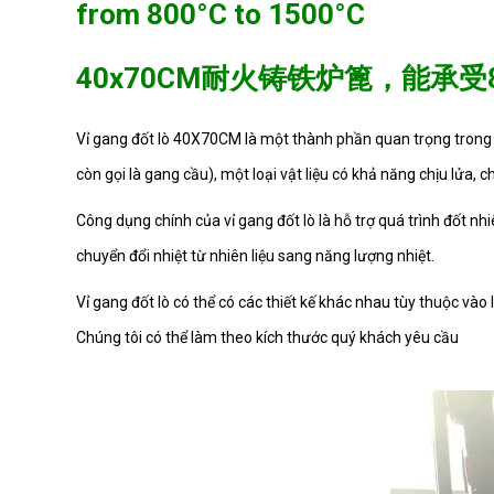
from 800°C to 1500°C
S007981
40x70CM耐火铸铁炉篦，能承受80
Vỉ gang đốt lò 40X70CM là một thành phần quan trọng trong hệ
S007980
còn gọi là gang cầu), một loại vật liệu có khả năng chịu lửa,
Công dụng chính của vỉ gang đốt lò là hỗ trợ quá trình đốt nh
chuyển đổi nhiệt từ nhiên liệu sang năng lượng nhiệt.
S007979
Vỉ gang đốt lò có thể có các thiết kế khác nhau tùy thuộc vào
Chúng tôi có thể làm theo kích thước quý khách yêu cầu
S007978