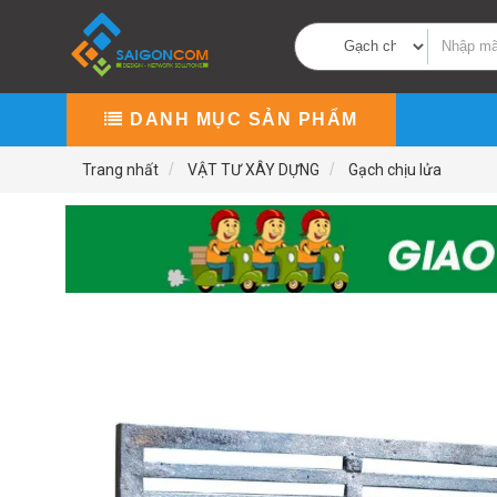
DANH MỤC SẢN PHẨM
Trang nhất
VẬT TƯ XÂY DỰNG
Gạch chịu lửa