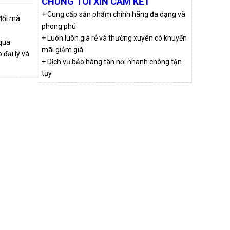
CHÚNG TÔI XIN CAM KẾT
+ Cung cấp sản phẩm chính hãng đa dạng và
 đổi mà
phong phú
+ Luôn luôn giá rẻ và thường xuyên có khuyến
qua
mãi giảm giá
đại lý và
+ Dịch vụ bảo hàng tân nơi nhanh chóng tận
tụy